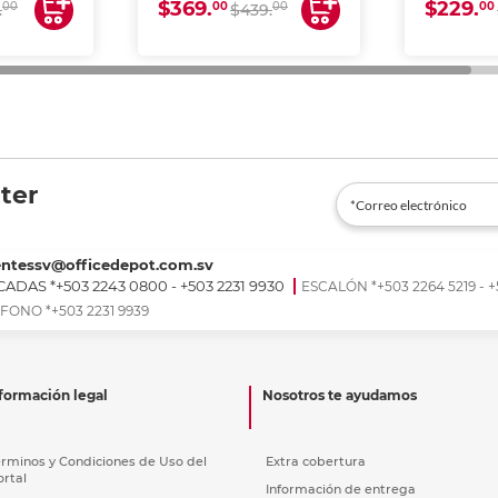
$369.
$229.
00
00
00
00
.
$439.
ter
entessv@officedepot.com.sv
ADAS *+503 2243 0800 - +503 2231 9930
ESCALÓN *+503 2264 5219 - +
FONO *+503 2231 9939
formación legal
Nosotros te ayudamos
érminos y Condiciones de Uso del
Extra cobertura
ortal
Información de entrega