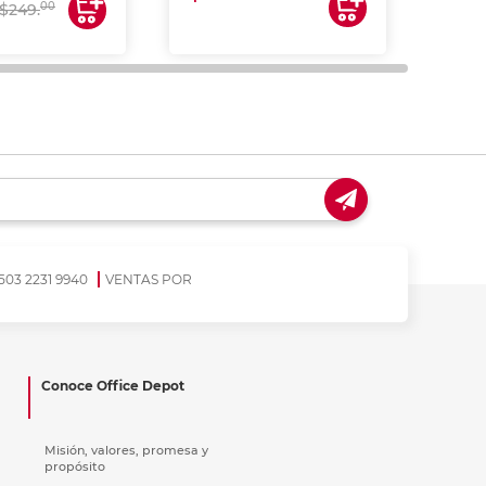
$17
00
$249.
503 2231 9940
VENTAS POR
Conoce Office Depot
Misión, valores, promesa y
propósito