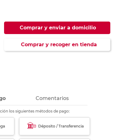
ás
ás
ás
ás
Comprar y enviar a domicilio
Comprar y recoger en tienda
go
Comentarios
ción los siguientes métodos de pago:
ega
Déposito / Transferencia