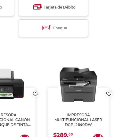
to
Tarjeta de Débito
Cheque
PRESORA
IMPRESORA
MULT
CIONAL CANON
MULTIFUNCIONAL LASER
NQUE DE TINTA
DCPL2640DW
ME, COPIA Y
$289.
CANEA)
00