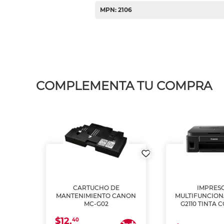
MPN: 2106
COMPLEMENTA TU COMPRA
L1250
CARTUCHO DE
IMPRES
A
MANTENIMIENTO CANON
MULTIFUNCIO
MC-G02
G2110 TINTA 
$12.
40