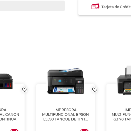
Tarjeta de Crédi
ORA
IMPRESORA
IM
NAL CANON
MULTIFUNCIONAL EPSON
MULTIFUN
CONTINUA
L5590 TANQUE DE TINTA
G3170 TA
(IMPRIME, COPIA Y
(IMPRI
ESCANEA)
ES