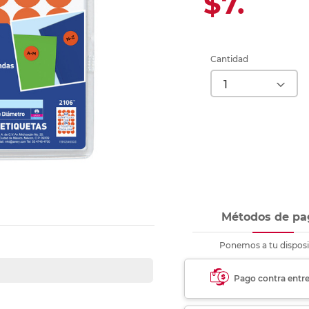
$7.
Ver más
Ver más
Ver más
Ver m
Ver m
Ver m
Ver m
para carpeta
Ver más
Cantidad
Métodos de pa
Ponemos a tu disposi
Pago contra entr