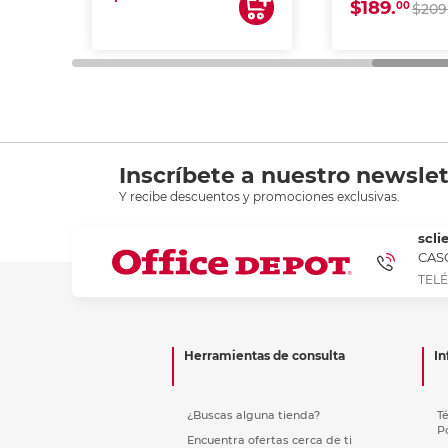
$189.
00
$209
Inscríbete a nuestro newslet
Y recibe descuentos y promociones exclusivas.
scli
CASC
TELÉ
Herramientas de consulta
In
¿Buscas alguna tienda?
T
P
Encuentra ofertas cerca de ti