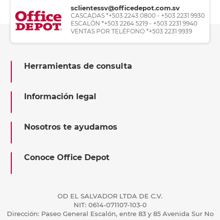
sclientessv@officedepot.com.sv
CASCADAS *+503 2243 0800 - +503 2231 9930
ESCALÓN *+503 2264 5219 - +503 2231 9940
VENTAS POR TELÉFONO *+503 2231 9939
Herramientas de consulta
Información legal
Nosotros te ayudamos
Conoce Office Depot
OD EL SALVADOR LTDA DE C.V.
NIT: 0614-071107-103-0
Dirección: Paseo General Escalón, entre 83 y 85 Avenida Sur No