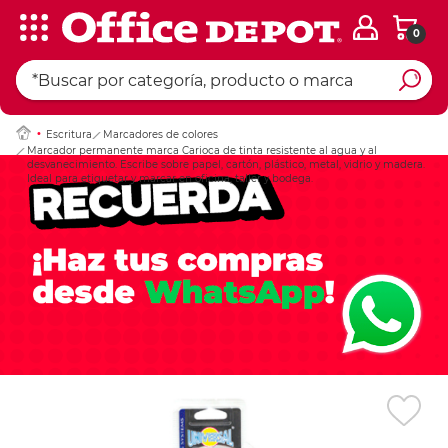
0
Ingresar Codigo Pos
Escritura
Marcadores de colores
Marcador permanente marca Carioca de tinta resistente al agua y al
desvanecimiento. Escribe sobre papel, cartón, plástico, metal, vidrio y madera.
Ideal para etiquetar y marcar en oficina, taller y bodega.