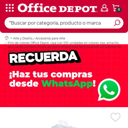
0
Ingresar Codigo Pos
Arte y Diseño
Accesorios para Arte
Pins de colores Office Depot, caja con 100 unidades en colores rojo, amarillo,
azul, verde y blanco. Punta de acero afilada para fácil inserción en tableros de
corcho. Cabeza plástica de fácil agarre.