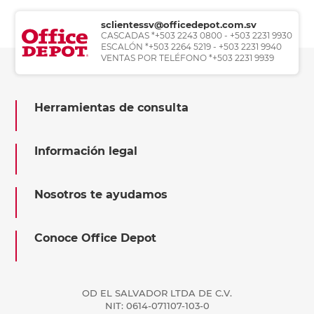
sclientessv@officedepot.com.sv
CASCADAS *+503 2243 0800 - +503 2231 9930
ESCALÓN *+503 2264 5219 - +503 2231 9940
VENTAS POR TELÉFONO *+503 2231 9939
Herramientas de consulta
Información legal
Nosotros te ayudamos
Conoce Office Depot
OD EL SALVADOR LTDA DE C.V.
NIT: 0614-071107-103-0