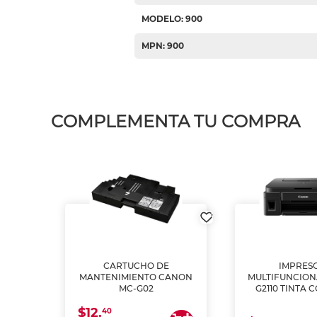
MODELO: 900
MPN: 900
COMPLEMENTA TU COMPRA
L1250
CARTUCHO DE
IMPRES
A
MANTENIMIENTO CANON
MULTIFUNCIO
MC-G02
G2110 TINTA 
$12.
40