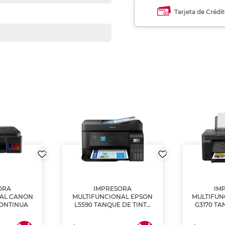
Tarjeta de Crédi
ORA
IMPRESORA
IM
NAL CANON
MULTIFUNCIONAL EPSON
MULTIFUN
CONTINUA
L5590 TANQUE DE TINTA
G3170 TA
(IMPRIME, COPIA Y
(IMPRI
ESCANEA)
ES