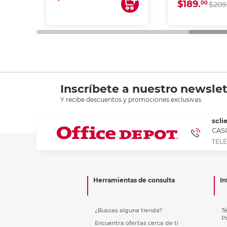
$189.
00
$209
Inscríbete a nuestro newslet
Y recibe descuentos y promociones exclusivas.
scli
CASC
TELÉ
Herramientas de consulta
In
¿Buscas alguna tienda?
T
P
Encuentra ofertas cerca de ti