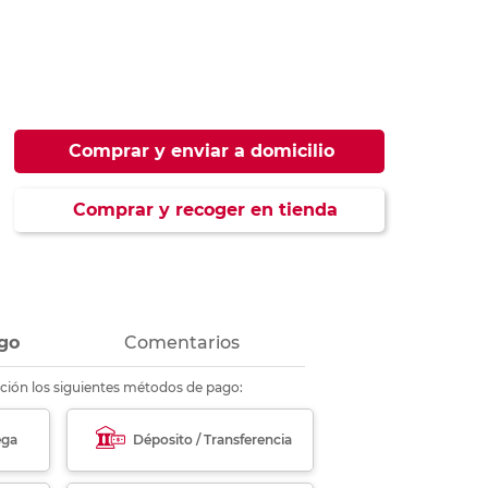
ás
ás
ás
ás
Comprar y enviar a domicilio
Comprar y recoger en tienda
go
Comentarios
ción los siguientes métodos de pago:
ega
Déposito / Transferencia