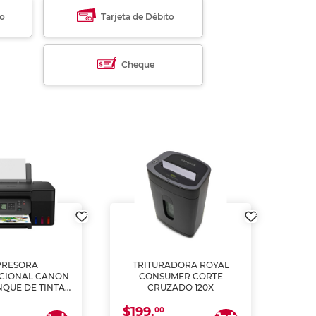
to
Tarjeta de Débito
Cheque
PRESORA
TRITURADORA ROYAL
CIONAL CANON
CONSUMER CORTE
MUL
NQUE DE TINTA
CRUZADO 120X
ME, COPIA Y
$199.
$28
CANEA)
00