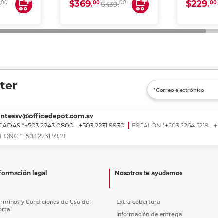
$369.
$229.
00
00
00
00
.
$439.
ter
entessv@officedepot.com.sv
ADAS *+503 2243 0800 - +503 2231 9930
ESCALÓN *+503 2264 5219 - +
FONO *+503 2231 9939
formación legal
Nosotros te ayudamos
érminos y Condiciones de Uso del
Extra cobertura
ortal
Información de entrega