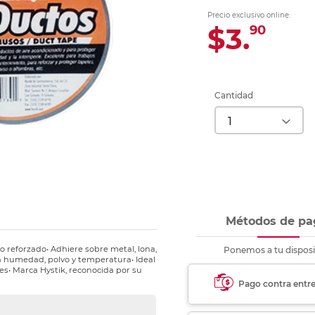
Ver más
Ver más
Ver más
Ver m
Ver m
Ver m
Ver m
para carpeta
Precio exclusivo online:
Ver más
$3.
90
Cantidad
Métodos de pa
o reforzado• Adhiere sobre metal, lona,
Ponemos a tu disposi
 la humedad, polvo y temperatura• Ideal
es• Marca Hystik, reconocida por su
Pago contra entr