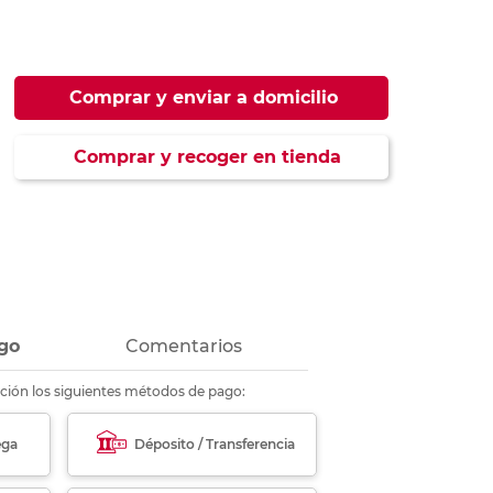
ás
ás
ás
ás
Comprar y enviar a domicilio
Comprar y recoger en tienda
go
Comentarios
ción los siguientes métodos de pago:
ega
Déposito / Transferencia