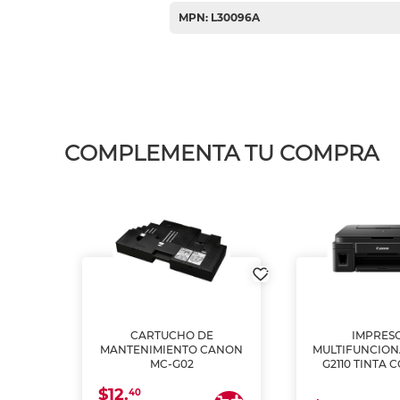
MPN: L30096A
COMPLEMENTA TU COMPRA
L1250
CARTUCHO DE
IMPRES
A
MANTENIMIENTO CANON
MULTIFUNCIO
MC-G02
G2110 TINTA 
$12.
40