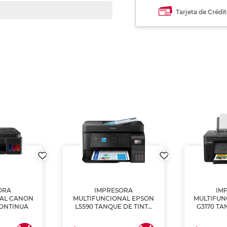
Tarjeta de Crédi
ORA
IMPRESORA
IM
NAL CANON
MULTIFUNCIONAL EPSON
MULTIFUN
CONTINUA
L5590 TANQUE DE TINTA
G3170 TA
(IMPRIME, COPIA Y
(IMPRI
ESCANEA)
ES