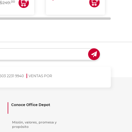
$17
00
$249.
503 2231 9940
VENTAS POR
Conoce Office Depot
Misión, valores, promesa y
propósito