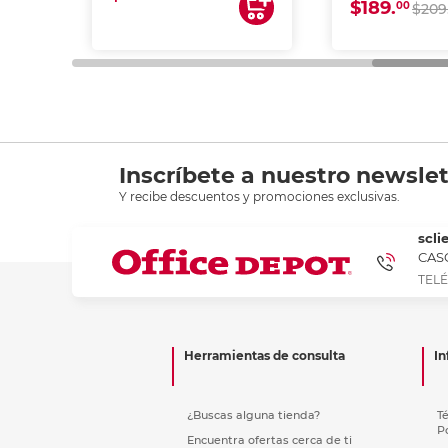
$189.
00
$209
Inscríbete a nuestro newslet
Y recibe descuentos y promociones exclusivas.
scli
CASC
TELÉ
Herramientas de consulta
In
¿Buscas alguna tienda?
T
P
Encuentra ofertas cerca de ti