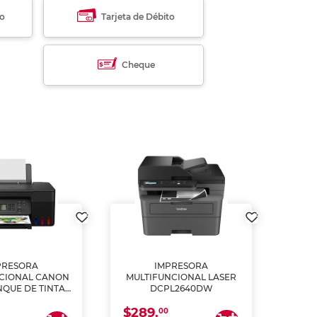
to
Tarjeta de Débito
Cheque
PRESORA
IMPRESORA
MULT
CIONAL CANON
MULTIFUNCIONAL LASER
NQUE DE TINTA
DCPL2640DW
ME, COPIA Y
$289.
CANEA)
00