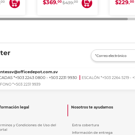
$369.
$229.
00
00
00
00
.
$439.
ter
entessv@officedepot.com.sv
ADAS *+503 2243 0800 - +503 2231 9930
ESCALÓN *+503 2264 5219 - +
FONO *+503 2231 9939
formación legal
Nosotros te ayudamos
érminos y Condiciones de Uso del
Extra cobertura
ortal
Información de entrega