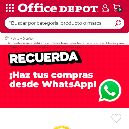
0
Ingresar Codigo Pos
Arte y Diseño
Acuarelas marca Pelikan de colores transparentes y mezcla suave. Ideales para
ilustración, dibujo y técnicas húmedas en escuela y arte.