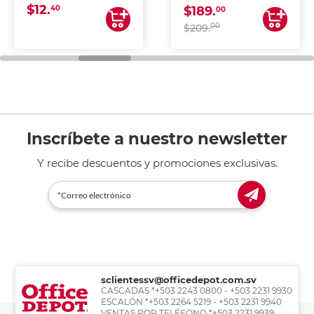
$12.
40
$189.
00
00
$209.
Inscríbete a nuestro newsletter
Y recibe descuentos y promociones exclusivas.
sclientessv@officedepot.com.sv
CASCADAS *+503 2243 0800 - +503 2231 9930
ESCALÓN *+503 2264 5219 - +503 2231 9940
VENTAS POR TELÉFONO *+503 2231 9939