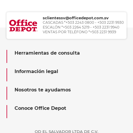
sclientessv@officedepot.com.sv
CASCADAS *+503 2243 0800 - +503 2231 9930
ESCALÓN *+503 2264 5219 - +503 2231 9940
VENTAS POR TELÉFONO *+503 2231 9939
Herramientas de consulta
Información legal
Nosotros te ayudamos
Conoce Office Depot
OD EL SALVADOR LTDA DE C.V.