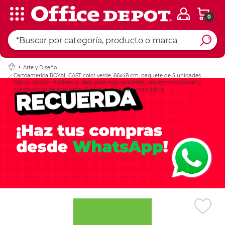
0
Ingresar Codigo Pos
Arte y Diseño
Cartoamerica ROYAL CAST color verde, 66x48 cm, paquete de 5 unidades.
Carton de alta resistencia ideal para manualidades, proyectos escolares y
construccion de maquetas. Superficie lisa para marcadore