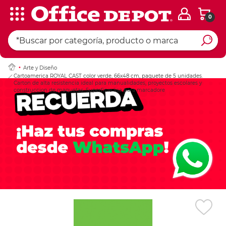
0
Ingresar Codigo Pos
Arte y Diseño
Cartoamerica ROYAL CAST color verde, 66x48 cm, paquete de 5 unidades.
Carton de alta resistencia ideal para manualidades, proyectos escolares y
construccion de maquetas. Superficie lisa para marcadore