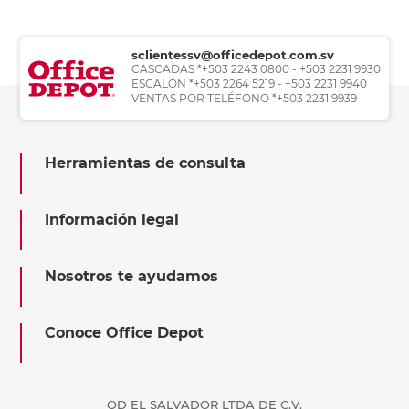
sclientessv@officedepot.com.sv
CASCADAS *+503 2243 0800 - +503 2231 9930
ESCALÓN *+503 2264 5219 - +503 2231 9940
VENTAS POR TELÉFONO *+503 2231 9939
Herramientas de consulta
Información legal
Nosotros te ayudamos
Conoce Office Depot
OD EL SALVADOR LTDA DE C.V.