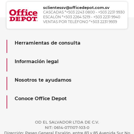
sclientessv@officedepot.com.sv
CASCADAS *+503 2243 0800 - +503 2231 9930
ESCALÓN *+503 2264 5219 - +503 2231 9940
VENTAS POR TELÉFONO *+503 2231 9939
Herramientas de consulta
Información legal
Nosotros te ayudamos
Conoce Office Depot
OD EL SALVADOR LTDA DE C.V.
NIT: 0614-071107-103-0
Dirección: Paseo General Escalón, entre 83 y 85 Avenida Sur No