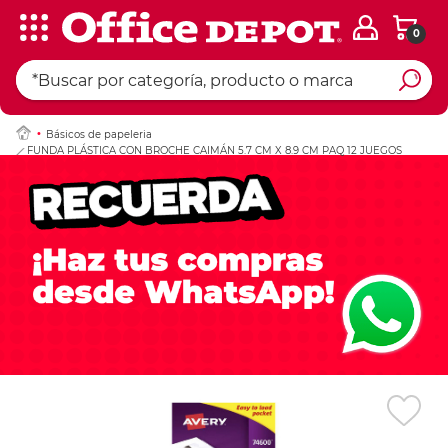
0
Ingresar Codigo Pos
Básicos de papeleria
FUNDA PLÁSTICA CON BROCHE CAIMÁN 5.7 CM X 8.9 CM PAQ 12 JUEGOS