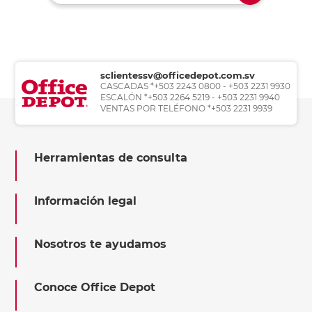
sclientessv@officedepot.com.sv
CASCADAS *+503 2243 0800 - +503 2231 9930
ESCALÓN *+503 2264 5219 - +503 2231 9940
VENTAS POR TELÉFONO *+503 2231 9939
Herramientas de consulta
Información legal
Nosotros te ayudamos
Conoce Office Depot