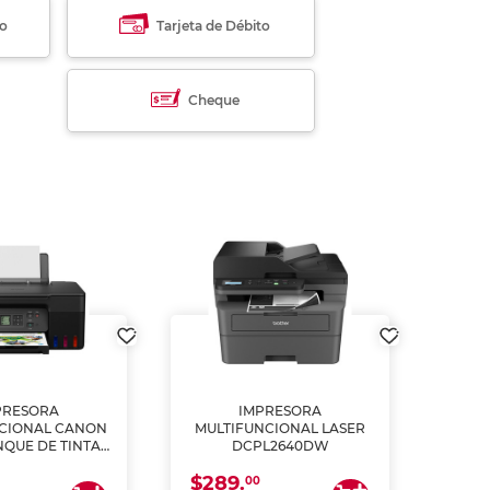
to
Tarjeta de Débito
Cheque
PRESORA
IMPRESORA
MULT
CIONAL CANON
MULTIFUNCIONAL LASER
NQUE DE TINTA
DCPL2640DW
ME, COPIA Y
$289.
CANEA)
00