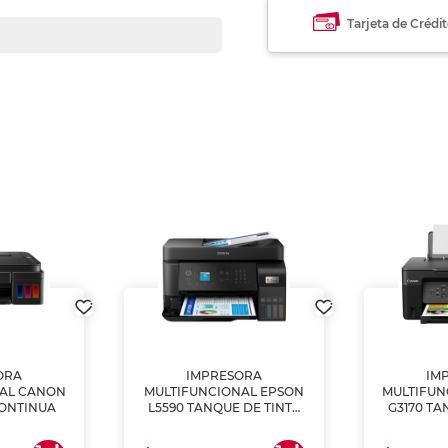
Tarjeta de Crédi
ORA
IMPRESORA
IM
NAL CANON
MULTIFUNCIONAL EPSON
MULTIFUN
CONTINUA
L5590 TANQUE DE TINTA
G3170 TA
(IMPRIME, COPIA Y
(IMPRI
ESCANEA)
ES