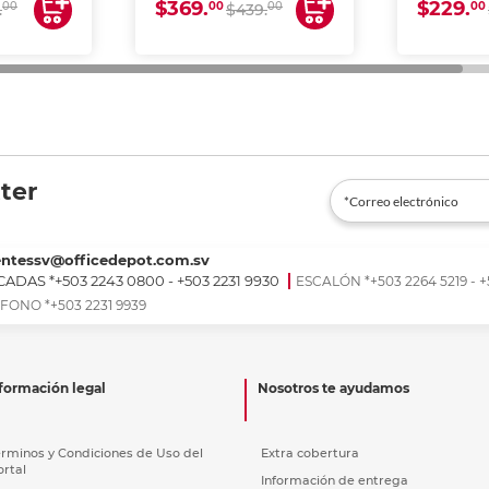
$369.
$229.
00
00
00
00
.
$439.
ter
entessv@officedepot.com.sv
ADAS *+503 2243 0800 - +503 2231 9930
ESCALÓN *+503 2264 5219 - +
FONO *+503 2231 9939
formación legal
Nosotros te ayudamos
érminos y Condiciones de Uso del
Extra cobertura
ortal
Información de entrega