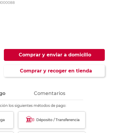
1000088
ás
ás
ás
ás
Comprar y enviar a domicilio
Comprar y recoger en tienda
go
Comentarios
ción los siguientes métodos de pago:
ega
Déposito / Transferencia