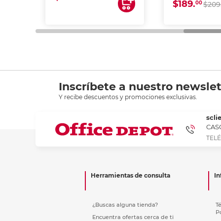
$189.
00
$209
Inscríbete a nuestro newslet
Y recibe descuentos y promociones exclusivas.
scli
CASC
TELÉ
Herramientas de consulta
In
¿Buscas alguna tienda?
T
P
Encuentra ofertas cerca de ti