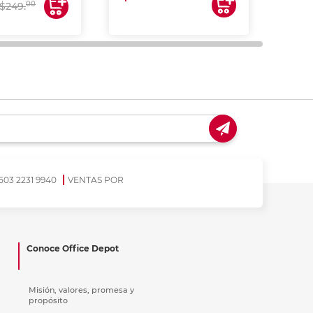
$17
00
$249.
503 2231 9940
VENTAS POR
Conoce Office Depot
Misión, valores, promesa y
propósito