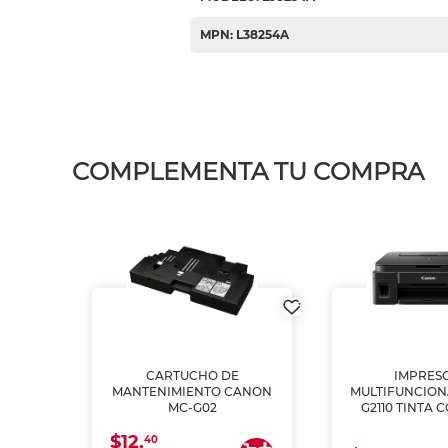
MPN: L38254A
COMPLEMENTA TU COMPRA
L1250
CARTUCHO DE
IMPRES
A
MANTENIMIENTO CANON
MULTIFUNCIO
MC-G02
G2110 TINTA 
$12.
40