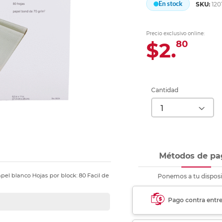
En stock
SKU:
120
Ver más
Ver más
Ver más
Ver m
Ver m
Ver m
Ver m
para carpeta
Ver más
Precio exclusivo online:
$2.
80
Cantidad
Métodos de pa
el blanco Hojas por block: 80 Facil de
Ponemos a tu disposi
Pago contra entr