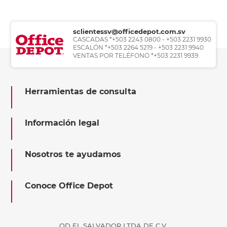
sclientessv@officedepot.com.sv
CASCADAS *+503 2243 0800 - +503 2231 9930
ESCALÓN *+503 2264 5219 - +503 2231 9940
VENTAS POR TELÉFONO *+503 2231 9939
Herramientas de consulta
Información legal
Nosotros te ayudamos
Conoce Office Depot
OD EL SALVADOR LTDA DE C.V.