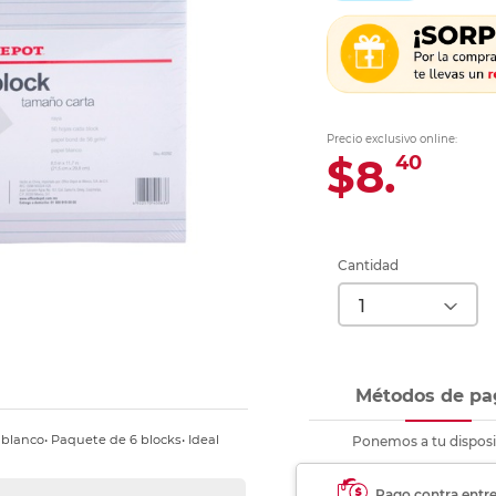
Ver más
Ver más
Ver más
Ver m
Ver m
Ver m
Ver m
para carpeta
Ver más
Precio exclusivo online:
$8.
40
Cantidad
Métodos de pa
 blanco• Paquete de 6 blocks• Ideal
Ponemos a tu disposi
Pago contra entr