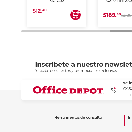
MC-G02
G2110 TINTA 
$12.
40
$189.
00
$209
Inscríbete a nuestro newslet
Y recibe descuentos y promociones exclusivas.
scli
CASC
TELÉ
Herramientas de consulta
In