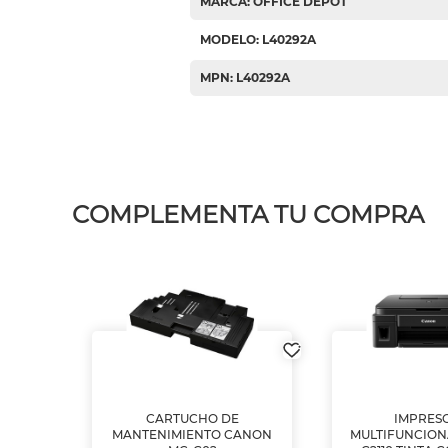
MARCA: OFFICE DEPOT
MODELO: L40292A
MPN: L40292A
COMPLEMENTA TU COMPRA
L1250
CARTUCHO DE
IMPRES
A
MANTENIMIENTO CANON
MULTIFUNCIO