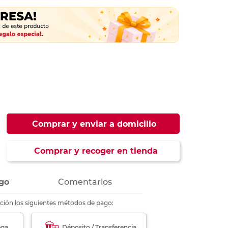
ás
ás
ás
ás
Comprar y enviar a domicilio
Comprar y recoger en tienda
go
Comentarios
ción los siguientes métodos de pago:
ega
Déposito / Transferencia