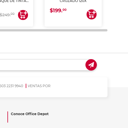
NQUE DE TINTA
CRUZADO 120X
ME, COPIA Y
$199.
$28
CANEA)
00
00
$249.
503 2231 9940
VENTAS POR
Conoce Office Depot