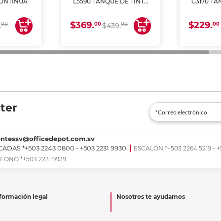
CONTINUA
L5590 TANQUE DE TINTA
G3170 TA
(IMPRIME, COPIA Y
(IMPRI
ESCANEA)
ES
$369.
$229.
00
00
00
00
.
$439.
ter
entessv@officedepot.com.sv
ADAS *+503 2243 0800 - +503 2231 9930
ESCALÓN *+503 2264 5219 - +
FONO *+503 2231 9939
formación legal
Nosotros te ayudamos