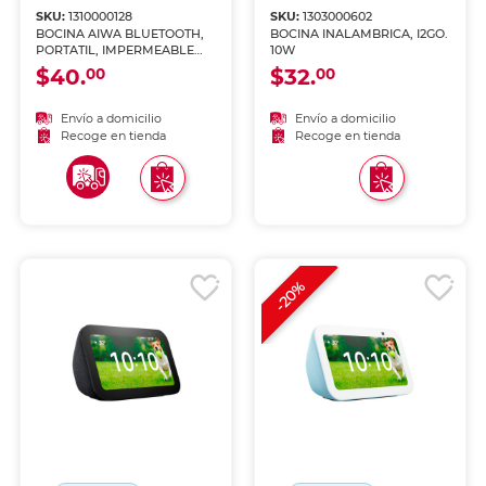
SKU:
1310000128
SKU:
1303000602
BOCINA AIWA BLUETOOTH,
BOCINA INALAMBRICA, I2GO.
PORTATIL, IMPERMEABLE
10W
AWF20BT
$40.
$32.
00
00
Envío a domicilio
Envío a domicilio
Recoge en tienda
Recoge en tienda
-20%