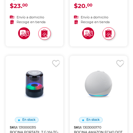
$23.
$20.
00
00
Envío a domicilio
Envío a domicilio
Recoge en tienda
Recoge en tienda
En stock
En stock
SKU:
1310000315
SKU:
1303000170
BOCINA PORTATIL T G YH-TG-
BOCINA AMAZON ECHO DOT