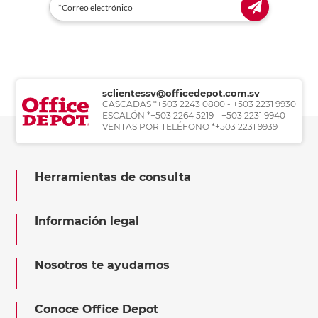
sclientessv@officedepot.com.sv
CASCADAS *+503 2243 0800 - +503 2231 9930
ESCALÓN *+503 2264 5219 - +503 2231 9940
VENTAS POR TELÉFONO *+503 2231 9939
Herramientas de consulta
Información legal
Nosotros te ayudamos
Conoce Office Depot