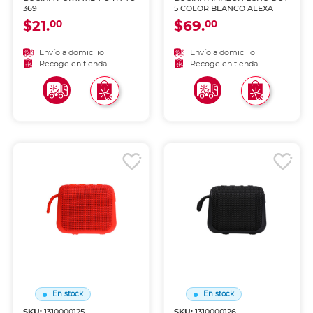
369
5 COLOR BLANCO ALEXA
$21.
$69.
00
00
Envío a domicilio
Envío a domicilio
Recoge en tienda
Recoge en tienda
En stock
En stock
SKU:
1310000125
SKU:
1310000126