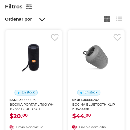
Filtros
Ordenar por
En stock
En stock
SKU:
1310000193
SKU:
1310000202
BOCINA PORTATIL T&G YH-
BOCINA BLUETOOTH KLIP
TG-365 BLUETOOTH
KBS200BK
$20.
$44.
00
00
Envío a domicilio
Envío a domicilio