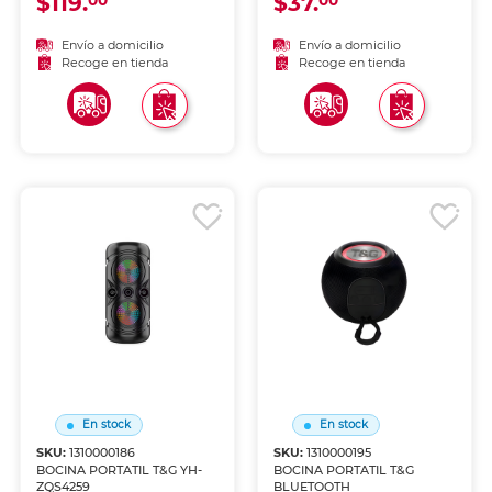
$119.
$37.
00
00
Envío a domicilio
Envío a domicilio
Recoge en tienda
Recoge en tienda
En stock
En stock
SKU:
1310000186
SKU:
1310000195
BOCINA PORTATIL T&G YH-
BOCINA PORTATIL T&G
ZQS4259
BLUETOOTH