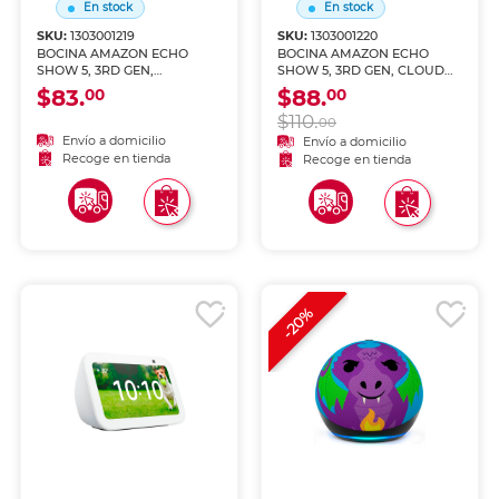
En stock
En stock
SKU:
1303001219
SKU:
1303001220
BOCINA AMAZON ECHO
BOCINA AMAZON ECHO
SHOW 5, 3RD GEN,
SHOW 5, 3RD GEN, CLOUD
CHARCOAL
BLUE
$83.
$88.
00
00
$110.
00
Envío a domicilio
Envío a domicilio
Recoge en tienda
Recoge en tienda
-20%