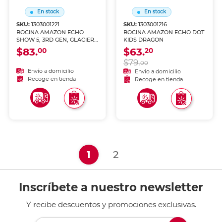
En stock
En stock
SKU:
1303001221
SKU:
1303001216
BOCINA AMAZON ECHO
BOCINA AMAZON ECHO DOT
SHOW 5, 3RD GEN, GLACIER
KIDS DRAGON
WHITE
$83.
$63.
00
20
$79.
00
Envío a domicilio
Envío a domicilio
Recoge en tienda
Recoge en tienda
(current)
1
2
Inscríbete a nuestro newsletter
Y recibe descuentos y promociones exclusivas.