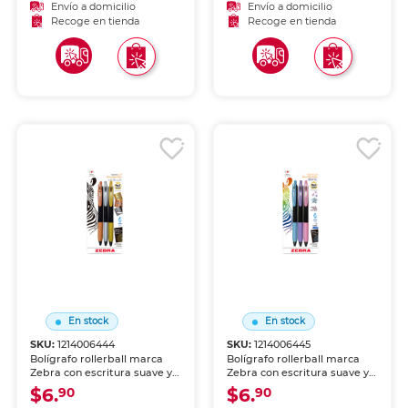
firmas y uso diario.
protege los objetos durante
Envío a domicilio
Envío a domicilio
el envío y almacenamiento.
Recoge en tienda
Recoge en tienda
Biodegradable y reciclable.
Ideal para envolver y
proteger mercancía.
En stock
En stock
SKU:
1214006444
SKU:
1214006445
Bolígrafo rollerball marca
Bolígrafo rollerball marca
Zebra con escritura suave y
Zebra con escritura suave y
tinta líquida de alta
tinta líquida de alta
$6.
$6.
90
90
cobertura. Trazo nítido y
cobertura. Trazo nítido y