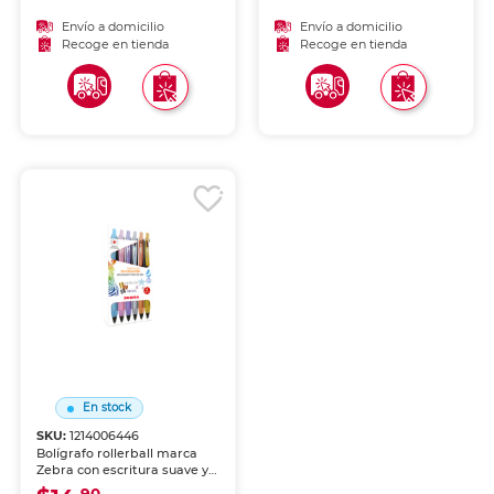
constante para notas,
constante para notas,
firmas y uso diario.
firmas y uso diario.
Envío a domicilio
Envío a domicilio
Recoge en tienda
Recoge en tienda
En stock
SKU:
1214006446
Bolígrafo rollerball marca
Zebra con escritura suave y
tinta líquida de alta