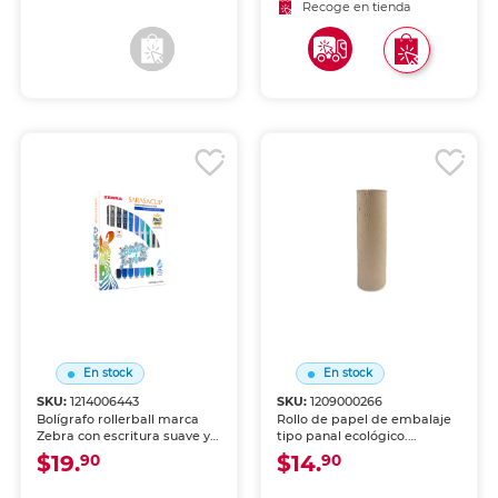
Recoge en tienda
Recoge en tienda
En stock
En stock
SKU:
1214006443
SKU:
1209000266
Bolígrafo rollerball marca
Rollo de papel de embalaje
Zebra con escritura suave y
tipo panal ecológico.
tinta líquida de alta
Alternativa sustentable al
$19.
$14.
90
90
cobertura. Trazo nítido y
plástico de burbujas.
constante para notas,
Estructura tipo panal que