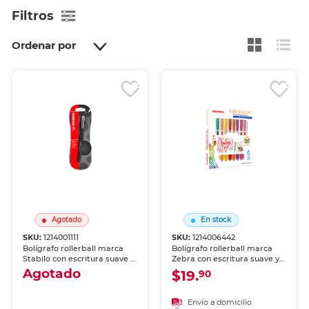
Filtros
Ordenar por
Agotado
En stock
SKU:
1214001111
SKU:
1214006442
Bolígrafo rollerball marca
Bolígrafo rollerball marca
Stabilo con escritura suave y
Zebra con escritura suave y
tinta líquida de alta
tinta líquida de alta
Agotado
$19.
90
cobertura. Trazo nítido y
cobertura. Trazo nítido y
constante para notas,
constante para notas,
firmas y uso diario.
firmas y uso diario.
Envío a domicilio
Envío a domicilio