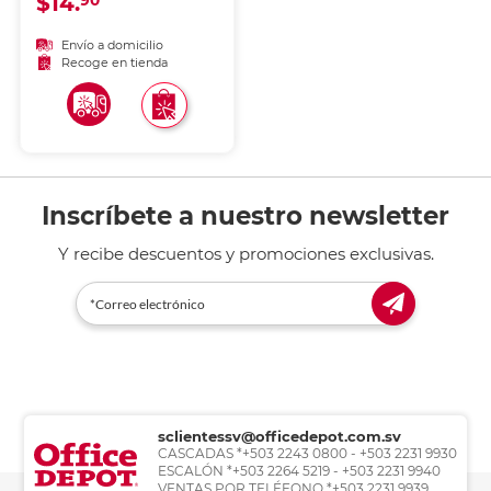
$14.
90
cobertura. Trazo nítido y
constante para notas,
firmas y uso diario.
Envío a domicilio
Recoge en tienda
Inscríbete a nuestro newsletter
Y recibe descuentos y promociones exclusivas.
sclientessv@officedepot.com.sv
CASCADAS *+503 2243 0800 - +503 2231 9930
ESCALÓN *+503 2264 5219 - +503 2231 9940
VENTAS POR TELÉFONO *+503 2231 9939