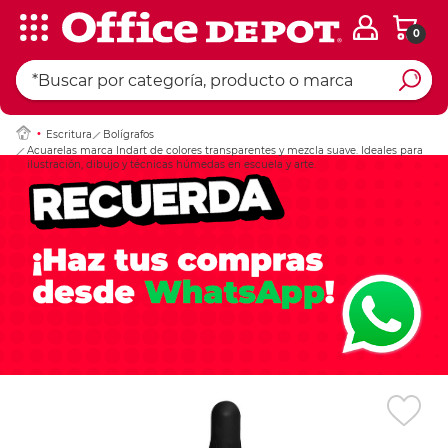
0
Ingresar Codigo Pos
Escritura
Bolígrafos
Acuarelas marca Indart de colores transparentes y mezcla suave. Ideales para
ilustración, dibujo y técnicas húmedas en escuela y arte.