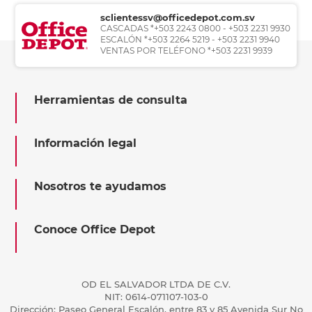
sclientessv@officedepot.com.sv
CASCADAS *+503 2243 0800 - +503 2231 9930
ESCALÓN *+503 2264 5219 - +503 2231 9940
VENTAS POR TELÉFONO *+503 2231 9939
Herramientas de consulta
Información legal
Nosotros te ayudamos
Conoce Office Depot
OD EL SALVADOR LTDA DE C.V.
NIT: 0614-071107-103-0
Dirección: Paseo General Escalón, entre 83 y 85 Avenida Sur No