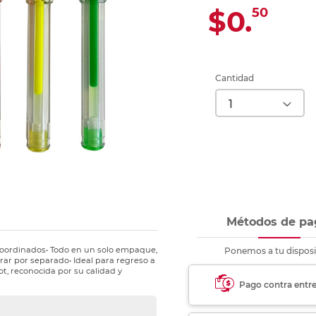
Ver más
Ver más
Ver más
Ver m
Ver m
Ver m
Ver m
para carpeta
$0.
50
Ver más
Cantidad
Métodos de pa
 coordinados• Todo en un solo empaque,
Ponemos a tu disposi
rar por separado• Ideal para regreso a
ot, reconocida por su calidad y
Pago contra entr