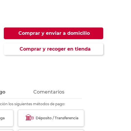
ás
ás
ás
ás
Comprar y enviar a domicilio
Comprar y recoger en tienda
go
Comentarios
ción los siguientes métodos de pago:
ega
Déposito / Transferencia