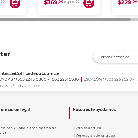
$369.
$229.
00
00
00
00
.
$439.
ter
entessv@officedepot.com.sv
ADAS *+503 2243 0800 - +503 2231 9930
ESCALÓN *+503 2264 5219 - +
FONO *+503 2231 9939
formación legal
Nosotros te ayudamos
érminos y Condiciones de Uso del
Extra cobertura
ortal
Información de entrega