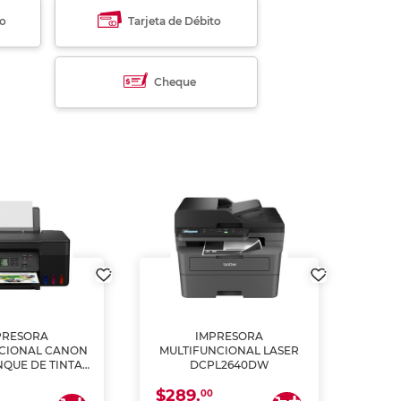
to
Tarjeta de Débito
Cheque
PRESORA
IMPRESORA
MULT
CIONAL CANON
MULTIFUNCIONAL LASER
NQUE DE TINTA
DCPL2640DW
ME, COPIA Y
$289.
CANEA)
00