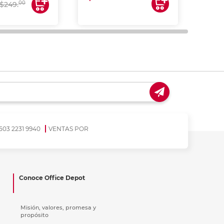
$17
00
$249.
503 2231 9940
VENTAS POR
Conoce Office Depot
Misión, valores, promesa y
propósito