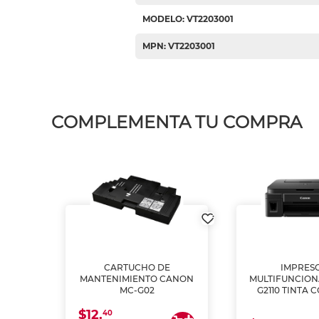
MODELO: VT2203001
MPN: VT2203001
COMPLEMENTA TU COMPRA
L1250
CARTUCHO DE
IMPRES
A
MANTENIMIENTO CANON
MULTIFUNCIO
MC-G02
G2110 TINTA 
$12.
40