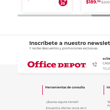
$189.
00
$209
Inscríbete a nuestro newslet
Y recibe descuentos y promociones exclusivas.
scli
CASC
TELÉ
Herramientas de consulta
In
¿Buscas alguna tienda?
T
P
Encuentra ofertas cerca de ti