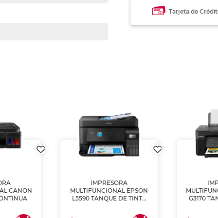
Tarjeta de Crédi
ORA
IMPRESORA
IM
NAL CANON
MULTIFUNCIONAL EPSON
MULTIFUN
CONTINUA
L5590 TANQUE DE TINTA
G3170 TA
(IMPRIME, COPIA Y
(IMPRI
ESCANEA)
ES