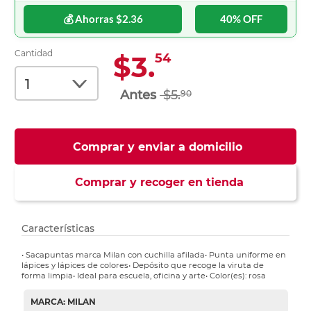
💰 Ahorras $2.36
40% OFF
Cantidad
$3.
54
$5.
90
Comprar y enviar a domicilio
Comprar y recoger en tienda
Características
• Sacapuntas marca Milan con cuchilla afilada• Punta uniforme en
lápices y lápices de colores• Depósito que recoge la viruta de
forma limpia• Ideal para escuela, oficina y arte• Color(es): rosa
MARCA: MILAN