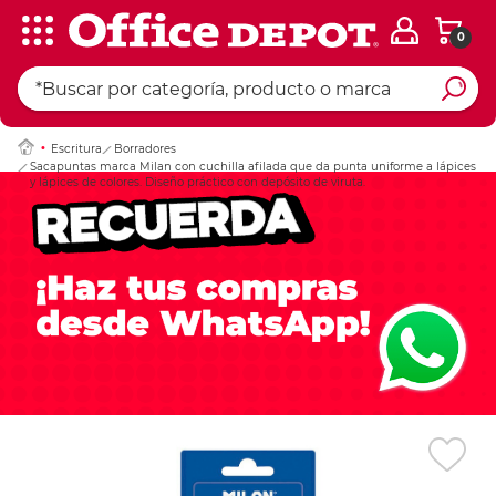
0
Ingresar Codigo Pos
Escritura
Borradores
Sacapuntas marca Milan con cuchilla afilada que da punta uniforme a lápices
y lápices de colores. Diseño práctico con depósito de viruta.