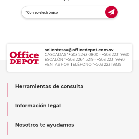
sclientessv@officedepot.com.sv
CASCADAS *+503 2243 0800 - +503 2231 9930
ESCALÓN *+503 2264 5219 - +503 2231 9940
VENTAS POR TELÉFONO *+503 2231 9939
Herramientas de consulta
Información legal
Nosotros te ayudamos