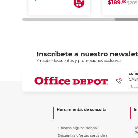
$189.
00
$209
Inscríbete a nuestro newslet
Y recibe descuentos y promociones exclusivas.
scli
CASC
TELÉ
Herramientas de consulta
In
¿Buscas alguna tienda?
T
P
Encuentra ofertas cerca de ti