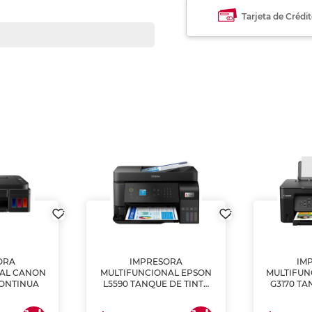
Tarjeta de Crédi
ORA
IMPRESORA
IM
NAL CANON
MULTIFUNCIONAL EPSON
MULTIFUN
CONTINUA
L5590 TANQUE DE TINTA
G3170 TA
(IMPRIME, COPIA Y
(IMPRI
ESCANEA)
ES