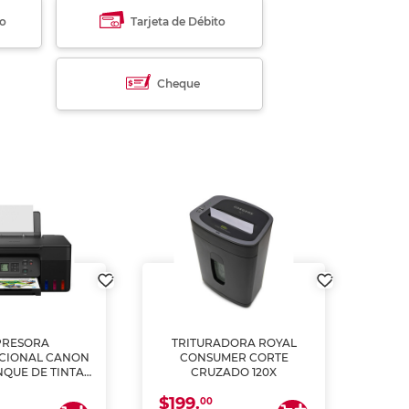
to
Tarjeta de Débito
Cheque
PRESORA
TRITURADORA ROYAL
CIONAL CANON
CONSUMER CORTE
MUL
NQUE DE TINTA
CRUZADO 120X
ME, COPIA Y
$199.
$28
CANEA)
00