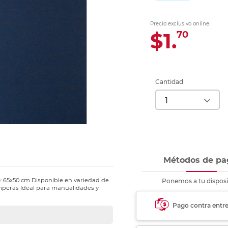
Ver más
Ver más
Ver más
Ver m
Ver m
Ver m
Ver m
para carpeta
Ver más
Precio exclusivo online:
$1.
70
Cantidad
Métodos de pa
: 65x50 cm Disponible en variedad de
Ponemos a tu disposi
emperas Ideal para manualidades y
Pago contra entr