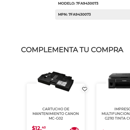
MODELO: 7FA9430073
MPN: 7FA9430073
COMPLEMENTA TU COMPRA
L1250
CARTUCHO DE
IMPRES
A
MANTENIMIENTO CANON
MULTIFUNCIO
MC-G02
G2110 TINTA 
$12.
40