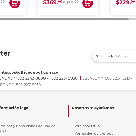
$369.
$229.
00
00
00
00
.
$439.
ter
entessv@officedepot.com.sv
ADAS *+503 2243 0800 - +503 2231 9930
ESCALÓN *+503 2264 5219 - +
FONO *+503 2231 9939
formación legal
Nosotros te ayudamos
érminos y Condiciones de Uso del
Extra cobertura
ortal
Información de entrega