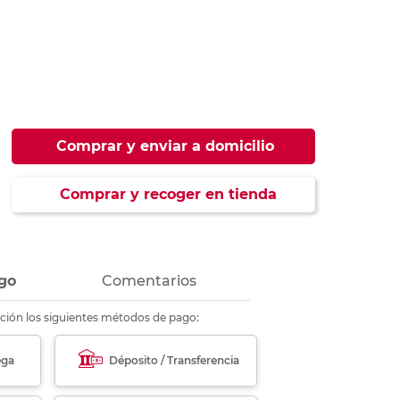
ás
ás
ás
ás
Comprar y enviar a domicilio
Comprar y recoger en tienda
go
Comentarios
ción los siguientes métodos de pago:
ega
Déposito / Transferencia