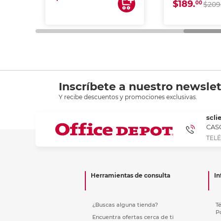
$189.
00
$209
Inscríbete a nuestro newslet
Y recibe descuentos y promociones exclusivas.
scli
CASC
TELÉ
Herramientas de consulta
In
¿Buscas alguna tienda?
T
P
Encuentra ofertas cerca de ti