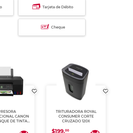
to
Tarjeta de Débito
Cheque
PRESORA
TRITURADORA ROYAL
CIONAL CANON
CONSUMER CORTE
MUL
NQUE DE TINTA
CRUZADO 120X
ME, COPIA Y
$199.
$28
CANEA)
00