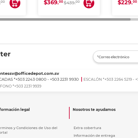
$369.
$229.
00
00
00
00
.
$439.
ter
entessv@officedepot.com.sv
ADAS *+503 2243 0800 - +503 2231 9930
ESCALÓN *+503 2264 5219 - +
FONO *+503 2231 9939
formación legal
Nosotros te ayudamos
érminos y Condiciones de Uso del
Extra cobertura
ortal
Información de entrega