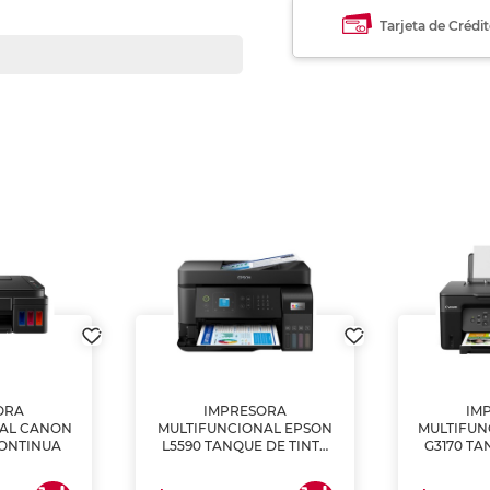
Tarjeta de Crédi
ORA
IMPRESORA
IM
NAL CANON
MULTIFUNCIONAL EPSON
MULTIFUN
CONTINUA
L5590 TANQUE DE TINTA
G3170 TA
(IMPRIME, COPIA Y
(IMPRI
ESCANEA)
ES