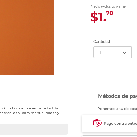
Ver más
Ver más
Ver más
Ver m
Ver m
Ver m
Ver m
para carpeta
Precio exclusivo online:
Ver más
$1.
70
Cantidad
Métodos de pa
x50 cm Disponible en variedad de
Ponemos a tu disposi
emperas Ideal para manualidades y
Pago contra entr