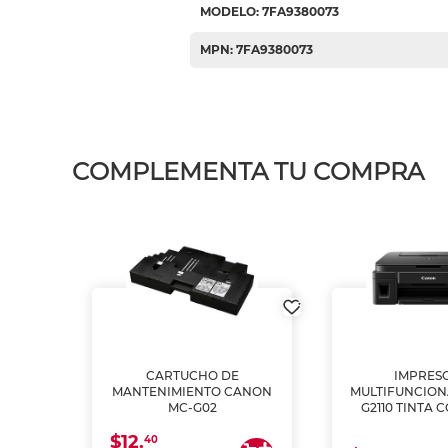
MODELO: 7FA9380073
MPN: 7FA9380073
COMPLEMENTA TU COMPRA
L1250
CARTUCHO DE
IMPRES
A
MANTENIMIENTO CANON
MULTIFUNCIO
MC-G02
G2110 TINTA 
$12.
40