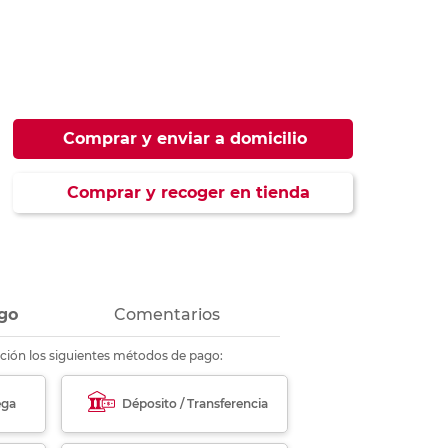
ás
ás
ás
ás
Comprar y enviar a domicilio
Comprar y recoger en tienda
go
Comentarios
ción los siguientes métodos de pago:
ega
Déposito / Transferencia