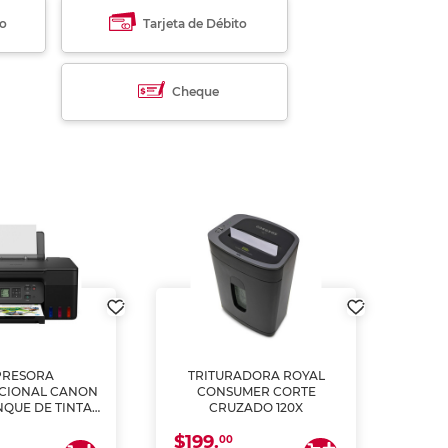
to
Tarjeta de Débito
Cheque
PRESORA
TRITURADORA ROYAL
CIONAL CANON
CONSUMER CORTE
MUL
NQUE DE TINTA
CRUZADO 120X
ME, COPIA Y
$199.
$28
CANEA)
00