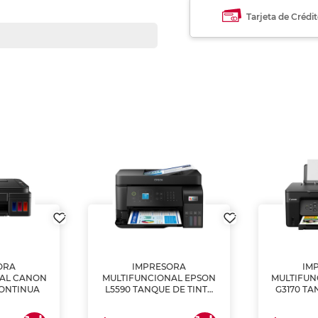
Tarjeta de Crédi
ORA
IMPRESORA
IM
NAL CANON
MULTIFUNCIONAL EPSON
MULTIFUN
CONTINUA
L5590 TANQUE DE TINTA
G3170 TA
(IMPRIME, COPIA Y
(IMPRI
ESCANEA)
ES