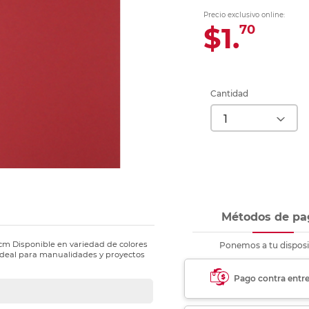
Ver más
Ver más
Ver más
Ver m
Ver m
Ver m
Ver m
para carpeta
Precio exclusivo online:
Ver más
$1.
70
Cantidad
Métodos de pa
 cm Disponible en variedad de colores
Ponemos a tu disposi
Ideal para manualidades y proyectos
Pago contra entr