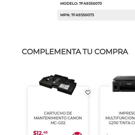
MODELO: 7FA9350073
MPN: 7FA9350073
COMPLEMENTA TU COMPRA
L1250
CARTUCHO DE
IMPRES
A
MANTENIMIENTO CANON
MULTIFUNCIO
MC-G02
G2110 TINTA 
$12.
40