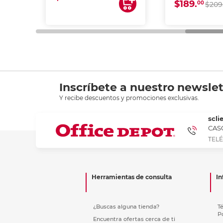
$189.
00
$209
Inscríbete a nuestro newslet
Y recibe descuentos y promociones exclusivas.
scli
CASC
TELÉ
Herramientas de consulta
In
¿Buscas alguna tienda?
T
P
Encuentra ofertas cerca de ti