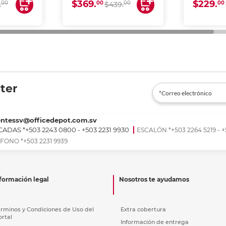
$369.
$229.
00
00
00
00
.
$439.
ter
entessv@officedepot.com.sv
ADAS *+503 2243 0800 - +503 2231 9930
ESCALÓN *+503 2264 5219 - +
FONO *+503 2231 9939
formación legal
Nosotros te ayudamos
érminos y Condiciones de Uso del
Extra cobertura
ortal
Información de entrega