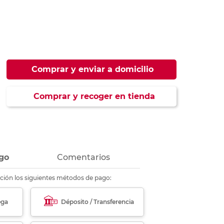
ás
ás
ás
ás
Comprar y enviar a domicilio
Comprar y recoger en tienda
go
Comentarios
ción los siguientes métodos de pago:
ega
Déposito / Transferencia