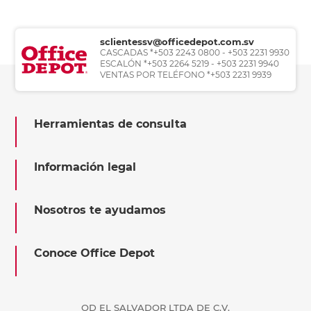
sclientessv@officedepot.com.sv
CASCADAS *+503 2243 0800 - +503 2231 9930
ESCALÓN *+503 2264 5219 - +503 2231 9940
VENTAS POR TELÉFONO *+503 2231 9939
Herramientas de consulta
Información legal
Nosotros te ayudamos
Conoce Office Depot
OD EL SALVADOR LTDA DE C.V.