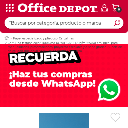
0
Ingresar Codigo Pos
Papel especializado y pliegos
Cartulinas
Cartulina fashion color Turquesa ROYAL CAST 170g/m² 65x50 cm. Ideal para
manualidades, presentaciones, proyectos escolares y diseno grafico. Superficie
de calidad que permite el uso de marcadores, tem