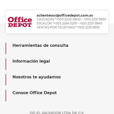
sclientessv@officedepot.com.sv
CASCADAS *+503 2243 0800 - +503 2231 9930
ESCALÓN *+503 2264 5219 - +503 2231 9940
VENTAS POR TELÉFONO *+503 2231 9939
Herramientas de consulta
Información legal
Nosotros te ayudamos
Conoce Office Depot
OD EL SALVADOR LTDA DE C.V.