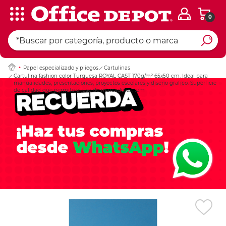
0
Ingresar Codigo Pos
Papel especializado y pliegos
Cartulinas
Cartulina fashion color Turquesa ROYAL CAST 170g/m² 65x50 cm. Ideal para
manualidades, presentaciones, proyectos escolares y diseno grafico. Superficie
de calidad que permite el uso de marcadores, tem