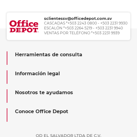
sclientessv@officedepot.com.sv
CASCADAS *+503 2243 0800 - +503 2231 9930
ESCALÓN *+503 2264 5219 - +503 2231 9940
VENTAS POR TELÉFONO *+503 2231 9939
Herramientas de consulta
Información legal
Nosotros te ayudamos
Conoce Office Depot
OD EL SALVADOR LTDA DE C.V.