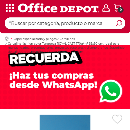
0
Ingresar Codigo Pos
Papel especializado y pliegos
Cartulinas
Cartulina fashion color Turquesa ROYAL CAST 170g/m² 65x50 cm. Ideal para
manualidades, presentaciones, proyectos escolares y diseno grafico. Superficie
de calidad que permite el uso de marcadores, tem