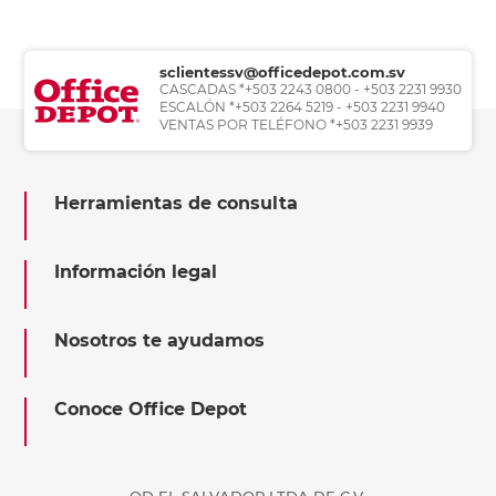
sclientessv@officedepot.com.sv
CASCADAS *+503 2243 0800 - +503 2231 9930
ESCALÓN *+503 2264 5219 - +503 2231 9940
VENTAS POR TELÉFONO *+503 2231 9939
Herramientas de consulta
Información legal
Nosotros te ayudamos
Conoce Office Depot
OD EL SALVADOR LTDA DE C.V.