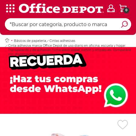
0
Ingresar Codigo Pos
Básicos de papeleria
Cintas adhesivas
Cinta adhesiva marca Office Depot de uso diario en oficina, escuela y hogar.
Transparente y de adhesión firme sobre papel, cartón y empaques. Compatible
con dispensadores estándar.