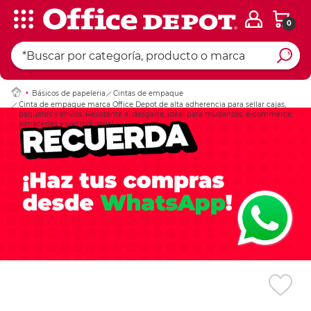
0
Ingresar Codigo Pos
Básicos de papeleria
Cintas de empaque
Cinta de empaque marca Office Depot de alta adherencia para sellar cajas,
paquetes y envíos. Resistente al desgarre, ideal para mudanzas, e-commerce,
almacenes y uso industrial.