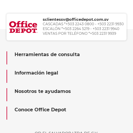
sclientessv@officedepot.com.sv
CASCADAS *+503 2243 0800 - +503 2231 9930
ESCALÓN *+503 2264 5219 - +503 2231 9940
VENTAS POR TELÉFONO *+503 2231 9939
Herramientas de consulta
Información legal
Nosotros te ayudamos
Conoce Office Depot
OD EL SALVADOR LTDA DE C.V.