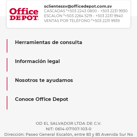
sclientessv@officedepot.com.sv
CASCADAS *+503 2243 0800 - +503 2231 9930
ESCALÓN *+503 2264 5219 - +503 2231 9940
VENTAS POR TELÉFONO *+503 2231 9939
Herramientas de consulta
Información legal
Nosotros te ayudamos
Conoce Office Depot
OD EL SALVADOR LTDA DE C.V.
NIT: 0614-071107-103-0
Dirección: Paseo General Escalón, entre 83 y 85 Avenida Sur No