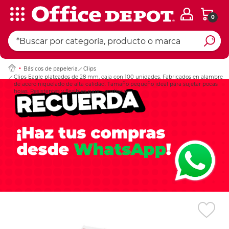
0
Ingresar Codigo Pos
Básicos de papeleria
Clips
Clips Eagle plateados de 28 mm, caja con 100 unidades. Fabricados en alambre
de acero niquelado de alta calidad. Tamaño pequeño ideal para sujetar pocas
hojas. Resistentes y flexibles para uso diario.