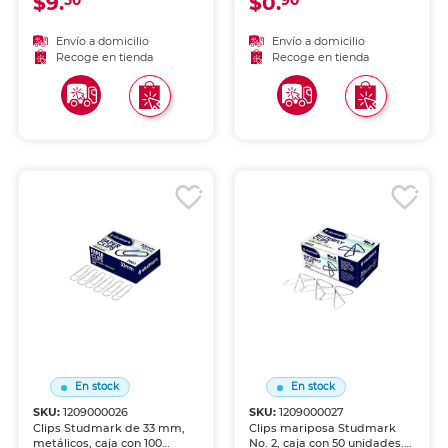
$9.
$0.
50
90
alambre de acero niquelado.
Tamaño estándar para uso
diario. Resistentes y
Envío a domicilio
Envío a domicilio
flexibles. Indispensables en
Recoge en tienda
Recoge en tienda
cualquier escritorio.
En stock
En stock
SKU:
1209000026
SKU:
1209000027
Clips Studmark de 33 mm,
Clips mariposa Studmark
metálicos, caja con 100
No. 2, caja con 50 unidades.