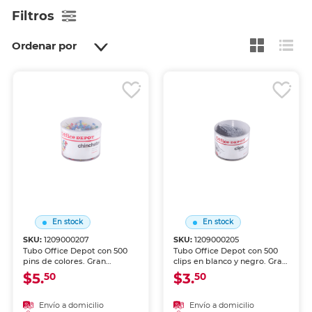
Filtros
Ordenar por
En stock
En stock
SKU:
1209000207
SKU:
1209000205
Tubo Office Depot con 500
Tubo Office Depot con 500
pins de colores. Gran
clips en blanco y negro. Gran
cantidad de push pins en
cantidad de clips en
$5.
$3.
50
50
presentación de tubo
presentación de tubo
práctico y reutilizable.
práctico y reutilizable. Clips
Colores variados para
de metal niquelado
Envío a domicilio
Envío a domicilio