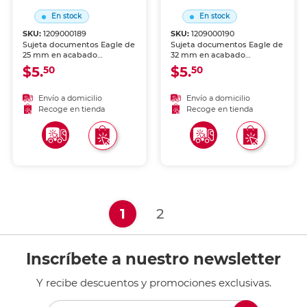
En stock
En stock
SKU:
1209000189
SKU:
1209000190
Sujeta documentos Eagle de
Sujeta documentos Eagle de
25 mm en acabado
32 mm en acabado
plateado, caja con 12
plateado, caja con 12
$5.
$5.
50
50
unidades. Pinzas metálicas
unidades. Tamaño mediano
de alta presión para sujeción
versátil para uso diario.
firme. Palancas abatibles de
Pinzas metálicas resistentes
Envío a domicilio
Envío a domicilio
fácil uso. Acabado plateado
con palancas abatibles.
Recoge en tienda
Recoge en tienda
profesional.
Acabado plateado
profesional.
(current)
1
2
Inscríbete a nuestro newsletter
Y recibe descuentos y promociones exclusivas.