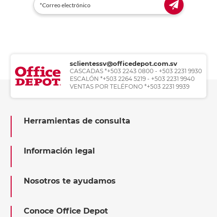
sclientessv@officedepot.com.sv
CASCADAS *+503 2243 0800 - +503 2231 9930
ESCALÓN *+503 2264 5219 - +503 2231 9940
VENTAS POR TELÉFONO *+503 2231 9939
Herramientas de consulta
Información legal
Nosotros te ayudamos
Conoce Office Depot