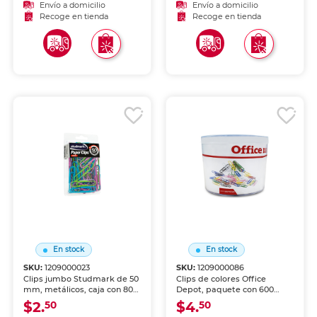
escritorio organizado.
Palancas abatibles que
Envío a domicilio
Envío a domicilio
Diseño moderno y funcional.
facilitan la colocación y
Recoge en tienda
Recoge en tienda
Ideal para cualquier
retiro. Versátiles para uso
escritorio de oficina.
diario.
En stock
En stock
SKU:
1209000023
SKU:
1209000086
Clips jumbo Studmark de 50
Clips de colores Office
mm, metálicos, caja con 80
Depot, paquete con 600
piezas. Fabricados en
piezas. Variedad de colores
$2.
$4.
50
50
alambre de acero niquelado
para organizar y clasificar