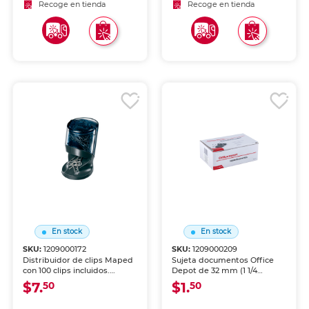
organización visual en
resistentes. Ideal para
Recoge en tienda
Recoge en tienda
tableros de corcho. Punta de
oficinas con alto consumo.
acero afilada.
En stock
En stock
SKU:
1209000172
SKU:
1209000209
Distribuidor de clips Maped
Sujeta documentos Office
con 100 clips incluidos.
Depot de 32 mm (1 1/4
Contenedor magnético que
pulgadas). Pinzas metálicas
$7.
$1.
50
50
dispensa clips de forma
negras resistentes con alta
práctica y mantiene el
capacidad de sujeción.