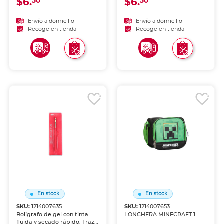
$6.
$6.
50
50
para escritura cómoda y
para escritura cómoda y
diaria.
diaria.
Envío a domicilio
Envío a domicilio
Recoge en tienda
Recoge en tienda
En stock
En stock
SKU:
1214007635
SKU:
1214007653
Bolígrafo de gel con tinta
LONCHERA MINECRAFT 1
fluida y secado rápido. Trazo