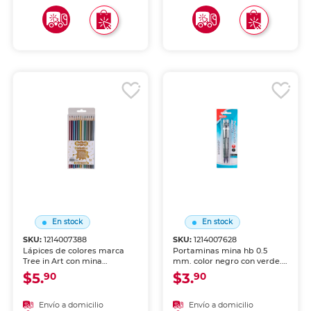
En stock
En stock
SKU:
1214007388
SKU:
1214007628
Lápices de colores marca
Portaminas mina hb 0.5
Tree in Art con mina
mm. color negro con verde.
pigmentada y resistente.
Producto de calidad para
$5.
$3.
90
90
Trazos suaves, intensos y
escuela, oficina y uso diario.
mezclables, ideales para
dibujo, coloreado y
Envío a domicilio
Envío a domicilio