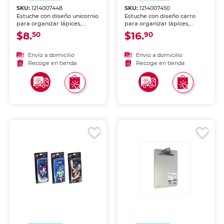
SKU:
1214007448
SKU:
1214007450
Estuche con diseño unicornio
Estuche con diseño carro
para organizar lápices,
para organizar lápices,
bolígrafos y útiles. Cierre
bolígrafos y útiles. Cierre
$8.
$16.
50
90
seguro y diseño divertido
seguro y diseño divertido
para niños y niñas.
para niños y niñas.
Envío a domicilio
Envío a domicilio
Recoge en tienda
Recoge en tienda