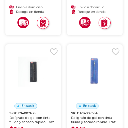
diaria.
Envío a domicilio
Envío a domicilio
Recoge en tienda
Recoge en tienda
En stock
En stock
SKU:
1214007633
SKU:
1214007634
Bolígrafo de gel con tinta
Bolígrafo de gel con tinta
fluida y secado rápido. Trazo
fluida y secado rápido. Trazo
nítido y constante, ideal
nítido y constante, ideal