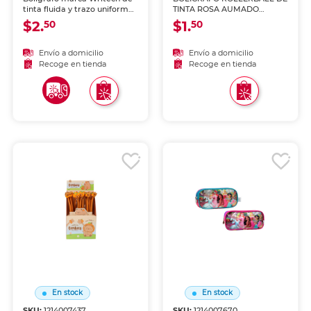
tinta fluida y trazo uniforme.
TINTA ROSA AUMADO
Escritura cómoda y
LÍQUIDA PUNTA AGUJA
$2.
$1.
50
50
duradera para uso diario en
0.5MM TINTA
escuela y oficina.
Envío a domicilio
Envío a domicilio
Recoge en tienda
Recoge en tienda
En stock
En stock
SKU:
1214007437
SKU:
1214007670