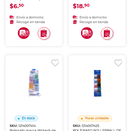
nítido y constante, ideal
$6.
$18.
50
90
para escritura cómoda y
diaria.
Envío a domicilio
Envío a domicilio
Recoge en tienda
Recoge en tienda
En stock
Pocas unidades
SKU:
1214007414
SKU:
1214007425
Bolígrafo marca Writech de
BOLÍGRAFO ROLLERBALL DE