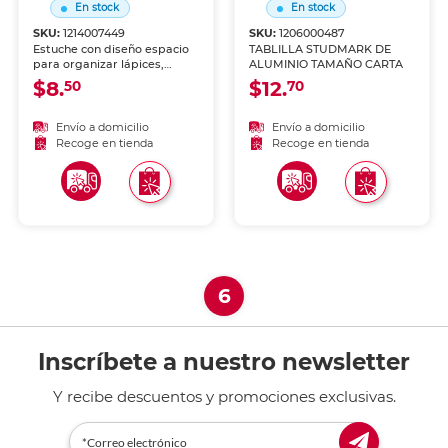
En stock
En stock
SKU:
1214007449
SKU:
1206000487
Estuche con diseño espacio
TABLILLA STUDMARK DE
para organizar lápices,
ALUMINIO TAMAÑO CARTA
bolígrafos y útiles. Cierre
$8.
$12.
50
70
seguro y diseño divertido
para niños y niñas.
Envío a domicilio
Envío a domicilio
Recoge en tienda
Recoge en tienda
(current)
6
Inscríbete a nuestro newsletter
Y recibe descuentos y promociones exclusivas.