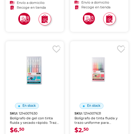
Envío a domicilio
Envío a domicilio
Recoge en tienda
Recoge en tienda
En stock
En stock
SKU:
1214007630
SKU:
1214007631
Bolígrafo de gel con tinta
Bolígrafo de tinta fluida y
fluida y secado rápido. Trazo
trazo uniforme para
nítido y constante, ideal
escritura cómoda y
$6.
$2.
50
50
para escritura cómoda y
duradera en el día a día.