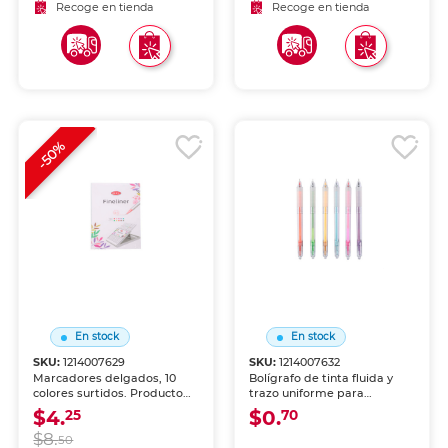
proyectos escolares.
Recoge en tienda
Recoge en tienda
-50%
En stock
En stock
SKU:
1214007629
SKU:
1214007632
Marcadores delgados, 10
Bolígrafo de tinta fluida y
colores surtidos. Producto
trazo uniforme para
de calidad para escuela,
escritura cómoda y
$4.
$0.
25
70
oficina y uso diario.
duradera en el día a día.
$8.
50