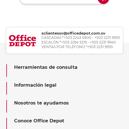
sclientessv@officedepot.com.sv
CASCADAS *+503 2243 0800 - +503 2231 9930
ESCALÓN *+503 2264 5219 - +503 2231 9940
VENTAS POR TELÉFONO *+503 2231 9939
Herramientas de consulta
Información legal
Nosotros te ayudamos
Conoce Office Depot