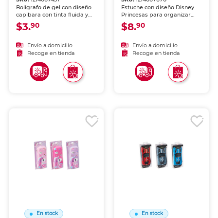
Bolígrafo de gel con diseño
Estuche con diseño Disney
capibara con tinta fluida y
Princesas para organizar
secado rápido. Trazo nítido y
lápices, bolígrafos y útiles.
$3.
$8.
90
90
constante, ideal para
Cierre seguro y diseño
escritura cómoda y diaria.
divertido para niños y niñas.
Envío a domicilio
Envío a domicilio
Recoge en tienda
Recoge en tienda
En stock
En stock