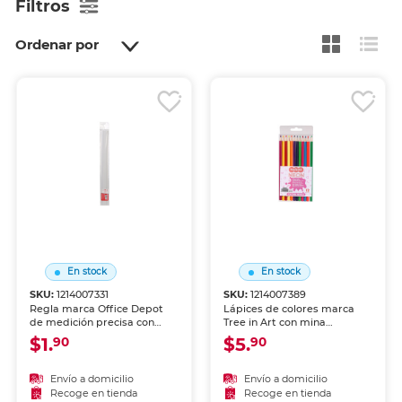
Filtros
Ordenar por
En stock
En stock
SKU:
1214007331
SKU:
1214007389
Regla marca Office Depot
Lápices de colores marca
de medición precisa con
Tree in Art con mina
escala clara y resistente.
pigmentada y resistente.
$1.
$5.
90
90
Indispensable para tareas
Trazos suaves, intensos y
escolares, dibujo técnico y
mezclables, ideales para
oficina.
dibujo, coloreado y
Envío a domicilio
Envío a domicilio
proyectos escolares.
Recoge en tienda
Recoge en tienda