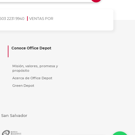
ás
ás
ás
ás
503 2231 9940
VENTAS POR
Conoce Office Depot
Misión, valores, promesa y
propósito
Acerca de Office Depot
Green Depot
, San Salvador