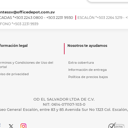
Ver más
Ver más
Ver más
Ver m
Ver m
Ver m
Ver m
para carpeta
Ver más
entessv@officedepot.com.sv
ADAS *+503 2243 0800 - +503 2231 9930
ESCALÓN *+503 2264 5219 - +
FONO *+503 2231 9939
formación legal
Nosotros te ayudamos
érminos y Condiciones de Uso del
Extra cobertura
ortal
Información de entrega
viso de privacidad
Política de precios bajos
OD EL SALVADOR LTDA DE C.V.
NIT: 0614-071107-103-0
seo General Escalón, entre 83 y 85 Avenida Sur No 1323 Col. Escalón