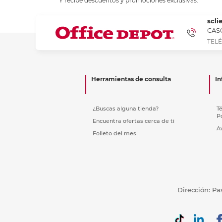
Y recibe descuentos y promociones exclusivas.
Refuerzos 
scli
CASC
TELÉ
Herramientas de consulta
In
¿Buscas alguna tienda?
T
P
Encuentra ofertas cerca de ti
A
Folleto del mes
Dirección: Pa