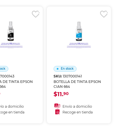
coger en tienda
Recoger en tienda
tock
En stock
07000143
SKU:
1307000141
A DE TINTA EPSON
BOTELLA DE TINTA EPSON
664
CIAN 664
$11.
0
90
ío a domicilio
Envío a domicilio
oge en tienda
Recoge en tienda
ñadir al carrito
Añadir al carrito