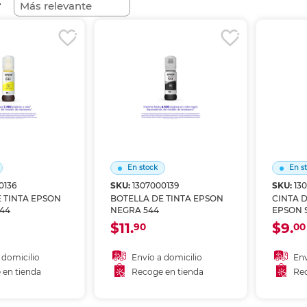
r
Ver más
Ver más
Ver más
Ver m
Ver m
Ver m
Ver m
para carpeta
Ver más
En stock
En s
0136
SKU:
1307000139
SKU:
13
 TINTA EPSON
BOTELLA DE TINTA EPSON
CINTA 
44
NEGRA 544
EPSON S
$11.
$9.
90
00
 domicilio
Envío a domicilio
Env
 en tienda
Recoge en tienda
Rec
 al carrito
Añadir al carrito
A