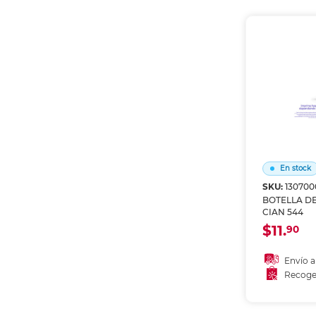
Recoge
En stock
SKU:
130700
BOTELLA DE
CIAN 544
$11.
90
Envío a
Recoge
Añadir