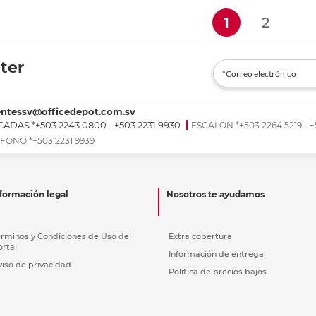
(current)
1
2
ter
entessv@officedepot.com.sv
ADAS *+503 2243 0800 - +503 2231 9930
ESCALÓN *+503 2264 5219 - +
FONO *+503 2231 9939
formación legal
Nosotros te ayudamos
érminos y Condiciones de Uso del
Extra cobertura
ortal
Información de entrega
viso de privacidad
Política de precios bajos