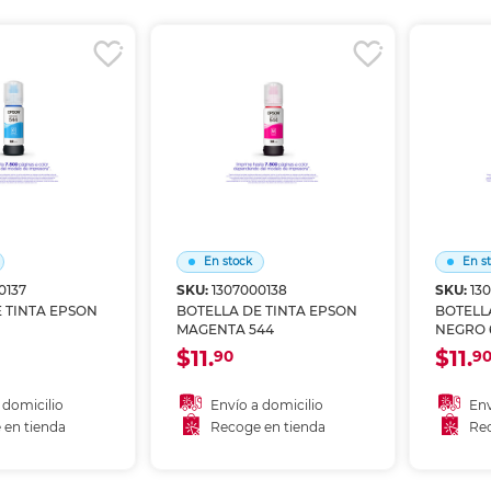
r en tienda
Recoger en tienda
Re
En stock
En s
0137
SKU:
1307000138
SKU:
13
 TINTA EPSON
BOTELLA DE TINTA EPSON
BOTELL
MAGENTA 544
NEGRO 
$11.
$11.
90
9
 domicilio
Envío a domicilio
Env
 en tienda
Recoge en tienda
Rec
 al carrito
Añadir al carrito
A