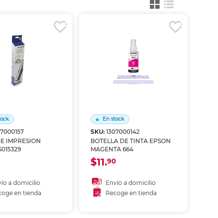
ás
ás
ás
ás
tock
En stock
07000157
SKU:
1307000142
DE IMPRESION
BOTELLA DE TINTA EPSON
015329
MAGENTA 664
$11.
90
ío a domicilio
Envío a domicilio
oge en tienda
Recoge en tienda
ñadir al carrito
Añadir al carrito