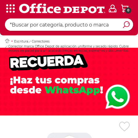
0
Ingresar Codigo Pos
Escritura
Correctores
Corrector marca Office Depot de aplicación uniforme y secado rápido. Cubre
errores en papel para un acabado limpio en notas, exámenes y documentos.