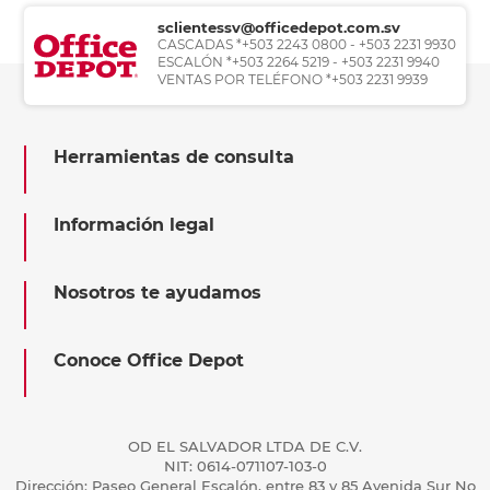
sclientessv@officedepot.com.sv
CASCADAS *+503 2243 0800 - +503 2231 9930
ESCALÓN *+503 2264 5219 - +503 2231 9940
VENTAS POR TELÉFONO *+503 2231 9939
Herramientas de consulta
Información legal
Nosotros te ayudamos
Conoce Office Depot
OD EL SALVADOR LTDA DE C.V.
NIT: 0614-071107-103-0
Dirección: Paseo General Escalón, entre 83 y 85 Avenida Sur No