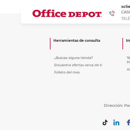
scli
CASC
TELÉ
Herramientas de consulta
In
¿Buscas alguna tienda?
T
P
Encuentra ofertas cerca de ti
A
Folleto del mes
Dirección: Pa