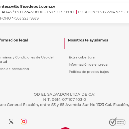
entessv@officedepot.com.sv
ADAS *+503 2243 0800 - +503 2231 9930
ESCALÓN *+503 2264 5219 - +
FONO *+503 2231 9939
formación legal
Nosotros te ayudamos
érminos y Condiciones de Uso del
Extra cobertura
ortal
Información de entrega
viso de privacidad
Política de precios bajos
OD EL SALVADOR LTDA DE C.V.
NIT: 0614-071107-103-0
seo General Escalón, entre 83 y 85 Avenida Sur No 1323 Col. Escalón