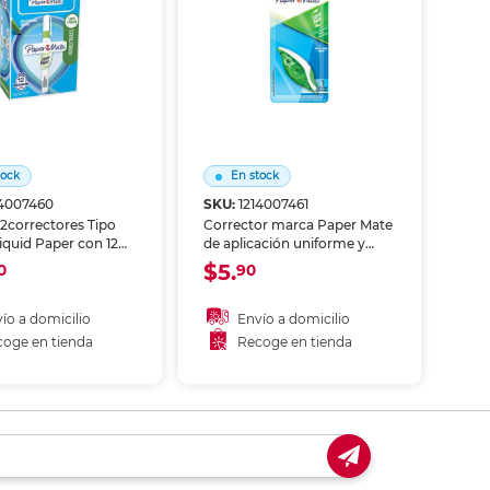
ás
ás
ás
ás
tock
En stock
14007460
SKU:
1214007461
12correctores Tipo
Corrector marca Paper Mate
quid Paper con 12
de aplicación uniforme y
s marca Paper Mate.
secado rápido. Cubre errores
$5.
0
90
 de calidad para
en papel para un acabado
lar, de oficina y
limpio en notas, exámenes y
dades.
documentos.
ío a domicilio
Envío a domicilio
oge en tienda
Recoge en tienda
ñadir al carrito
Añadir al carrito
coger en tienda
Recoger en tienda