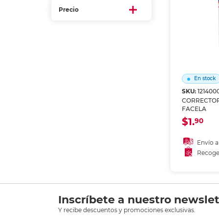
Refuerzos 
Precio
En stock
SKU:
121400
CORRECTOR
FACELA
$1.
90
Envío a
Recoge
Añadir
Recoge
Inscríbete a nuestro newslet
Y recibe descuentos y promociones exclusivas.