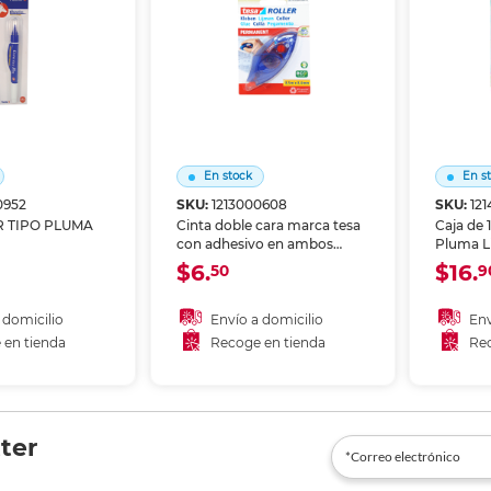
Ver más
Ver más
Ver más
Ver m
Ver m
Ver m
Ver m
para carpeta
Ver más
En stock
En s
0952
SKU:
1213000608
SKU:
12
 TIPO PLUMA
Cinta doble cara marca tesa
Caja de 
con adhesivo en ambos
Pluma Li
lados. Pegado limpio e
Unidade
$6.
$16.
50
9
invisible para manualidades,
Producto
decoración, scrapbook y
uso esco
montaje de objetos ligeros
manuali
 domicilio
Envío a domicilio
Env
en superficies lisas.
 en tienda
Recoge en tienda
Rec
 al carrito
Añadir al carrito
A
r en tienda
Recoger en tienda
Re
ter