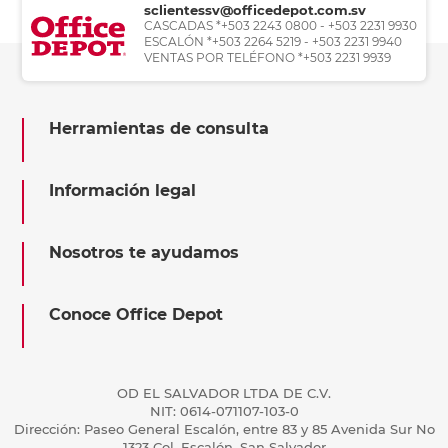
sclientessv@officedepot.com.sv
CASCADAS *+503 2243 0800 - +503 2231 9930
ESCALÓN *+503 2264 5219 - +503 2231 9940
VENTAS POR TELÉFONO *+503 2231 9939
Herramientas de consulta
Información legal
Nosotros te ayudamos
Conoce Office Depot
OD EL SALVADOR LTDA DE C.V.
NIT: 0614-071107-103-0
Dirección: Paseo General Escalón, entre 83 y 85 Avenida Sur No
1323 Col. Escalón, San Salvador