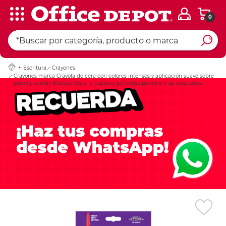
0
Ingresar Codigo Pos
Escritura
Crayones
Crayones marca Crayola de cera con colores intensos y aplicación suave sobre
papel y cartón. Resistentes a la ruptura, perfectos para los más pequeños.