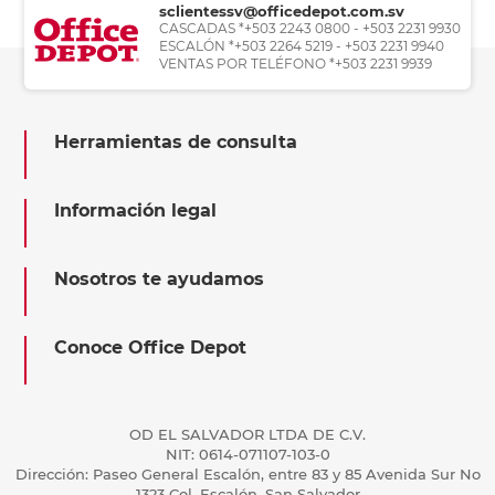
sclientessv@officedepot.com.sv
CASCADAS *+503 2243 0800 - +503 2231 9930
ESCALÓN *+503 2264 5219 - +503 2231 9940
VENTAS POR TELÉFONO *+503 2231 9939
Herramientas de consulta
Información legal
Nosotros te ayudamos
Conoce Office Depot
OD EL SALVADOR LTDA DE C.V.
NIT: 0614-071107-103-0
Dirección: Paseo General Escalón, entre 83 y 85 Avenida Sur No
1323 Col. Escalón, San Salvador