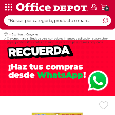
0
Ingresar Codigo Pos
Escritura
Crayones
Crayones marca iStudy de cera con colores intensos y aplicación suave sobre
papel y cartón. Resistentes a la ruptura, perfectos para los más pequeños.