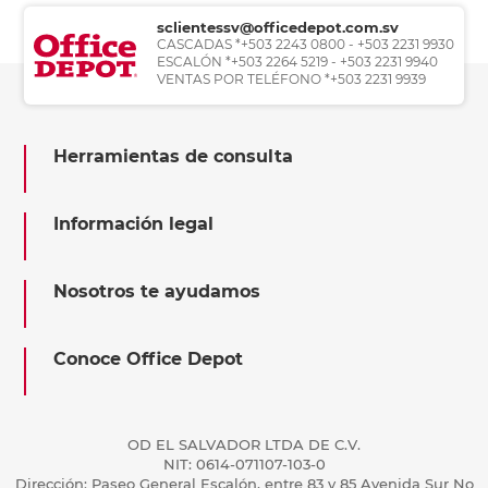
sclientessv@officedepot.com.sv
CASCADAS *+503 2243 0800 - +503 2231 9930
ESCALÓN *+503 2264 5219 - +503 2231 9940
VENTAS POR TELÉFONO *+503 2231 9939
Herramientas de consulta
Información legal
Nosotros te ayudamos
Conoce Office Depot
OD EL SALVADOR LTDA DE C.V.
NIT: 0614-071107-103-0
Dirección: Paseo General Escalón, entre 83 y 85 Avenida Sur No