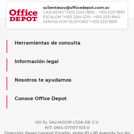
sclientessv@officedepot.com.sv
CASCADAS *+503 2243 0800 - +503 2231 9930
ESCALÓN *+503 2264 5219 - +503 2231 9940
VENTAS POR TELÉFONO *+503 2231 9939
Herramientas de consulta
Información legal
Nosotros te ayudamos
Conoce Office Depot
OD EL SALVADOR LTDA DE C.V.
NIT: 0614-071107-103-0
Dirección: Paseo General Escalón, entre 83 y 85 Avenida Sur No