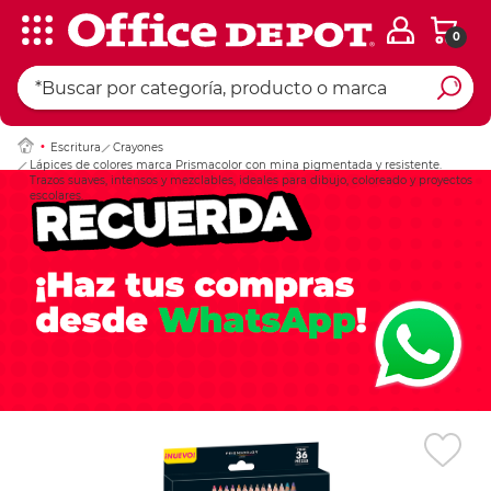
0
Ingresar Codigo Pos
Escritura
Crayones
Lápices de colores marca Prismacolor con mina pigmentada y resistente.
Trazos suaves, intensos y mezclables, ideales para dibujo, coloreado y proyectos
escolares.