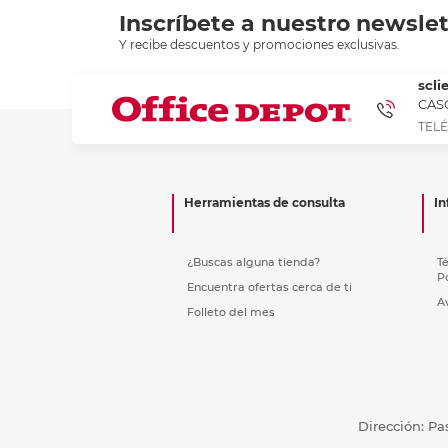
Inscríbete a nuestro newslet
Y recibe descuentos y promociones exclusivas.
scli
CASC
TELÉ
Herramientas de consulta
In
¿Buscas alguna tienda?
T
P
Encuentra ofertas cerca de ti
A
Folleto del mes
Dirección: Pa