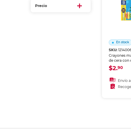
Refuerzos 
Precio
En stock
SKU:
121400
Crayones ma
de cera con 
y aplicación
$2.
90
papel y cart
la ruptura, p
más pequeñ
Envío a
Recoge
Añadir
Recoge