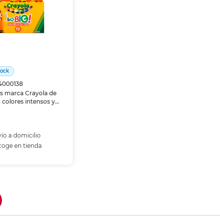
ás
ás
ás
ás
tock
14000138
s marca Crayola de
 colores intensos y
ón suave sobre papel
. Resistentes a la
 perfectos para los
ueños.
ío a domicilio
oge en tienda
ñadir al carrito
coger en tienda
current)