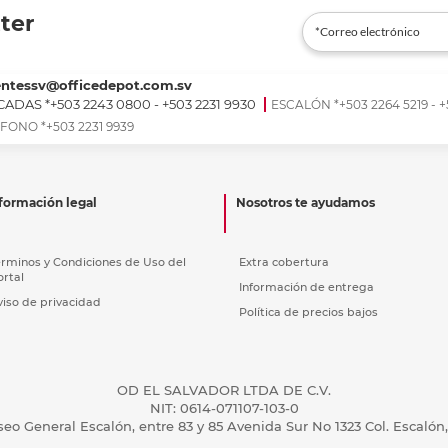
ter
entessv@officedepot.com.sv
ADAS *+503 2243 0800 - +503 2231 9930
ESCALÓN *+503 2264 5219 - +
FONO *+503 2231 9939
formación legal
Nosotros te ayudamos
érminos y Condiciones de Uso del
Extra cobertura
ortal
Información de entrega
viso de privacidad
Política de precios bajos
OD EL SALVADOR LTDA DE C.V.
NIT: 0614-071107-103-0
seo General Escalón, entre 83 y 85 Avenida Sur No 1323 Col. Escalón