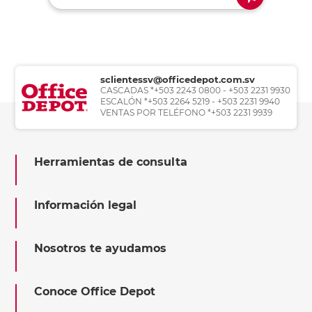
sclientessv@officedepot.com.sv
CASCADAS *+503 2243 0800 - +503 2231 9930
ESCALÓN *+503 2264 5219 - +503 2231 9940
VENTAS POR TELÉFONO *+503 2231 9939
Herramientas de consulta
Información legal
Nosotros te ayudamos
Conoce Office Depot