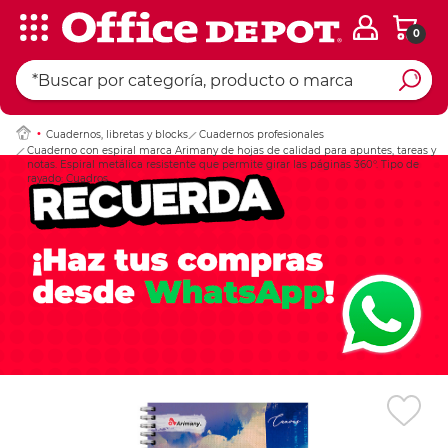
0
Ingresar Codigo Pos
Cuadernos, libretas y blocks
Cuadernos profesionales
Cuaderno con espiral marca Arimany de hojas de calidad para apuntes, tareas y
notas. Espiral metálica resistente que permite girar las páginas 360°. Tipo de
rayado: Cuadros.