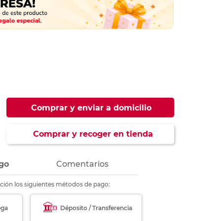
ás
ás
ás
ás
Comprar y enviar a domicilio
Comprar y recoger en tienda
go
Comentarios
ción los siguientes métodos de pago:
ega
Déposito / Transferencia