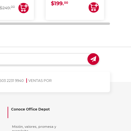
$199.
$28
CANEA)
00
00
$249.
503 2231 9940
VENTAS POR
Conoce Office Depot
Misión, valores, promesa y
propósito