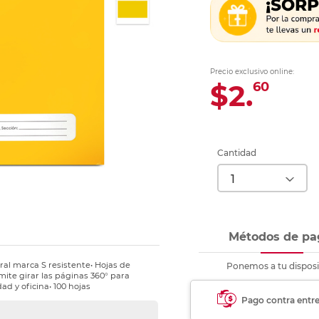
Ver más
Ver más
Ver más
Ver m
Ver m
Ver m
Ver m
para carpeta
Ver más
Precio exclusivo online:
$2.
60
Cantidad
Métodos de pa
ral marca S resistente• Hojas de
Ponemos a tu disposi
mite girar las páginas 360° para
ad y oficina• 100 hojas
Pago contra entr