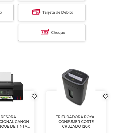
to
Tarjeta de Débito
Cheque
PRESORA
TRITURADORA ROYAL
CIONAL CANON
CONSUMER CORTE
MUL
NQUE DE TINTA
CRUZADO 120X
ME, COPIA Y