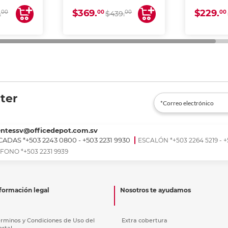
ESCANEA)
ES
$369.
$229.
00
00
00
00
.
$439.
ter
entessv@officedepot.com.sv
ADAS *+503 2243 0800 - +503 2231 9930
ESCALÓN *+503 2264 5219 - +
FONO *+503 2231 9939
formación legal
Nosotros te ayudamos
érminos y Condiciones de Uso del
Extra cobertura
ortal