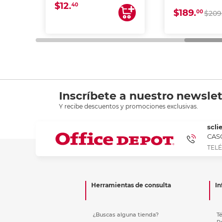
$12.
40
$189.
00
$209
Inscríbete a nuestro newslet
Y recibe descuentos y promociones exclusivas.
scli
CASC
TELÉ
Herramientas de consulta
In
¿Buscas alguna tienda?
T
P