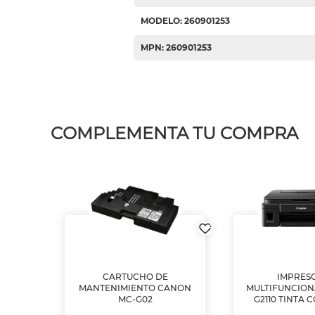
MODELO: 260901253
MPN: 260901253
COMPLEMENTA TU COMPRA
L1250
CARTUCHO DE
IMPRES
A
MANTENIMIENTO CANON
MULTIFUNCIO
MC-G02
G2110 TINTA 