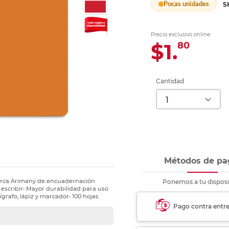
Pocas unidades
S
Ver más
Ver más
Ver más
Ver m
Ver m
Ver m
Ver m
para carpeta
Ver más
Precio exclusivo online:
$1.
80
Cantidad
Métodos de pa
marca Arimany de encuadernación
Ponemos a tu disposi
escribir• Mayor durabilidad para uso
ígrafo, lápiz y marcador• 100 hojas
Pago contra entr