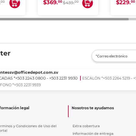
$369.
$229.
00
00
00
00
.
$439.
ter
entessv@officedepot.com.sv
ADAS *+503 2243 0800 - +503 2231 9930
ESCALÓN *+503 2264 5219 - +
FONO *+503 2231 9939
formación legal
Nosotros te ayudamos
érminos y Condiciones de Uso del
Extra cobertura
ortal
Información de entrega