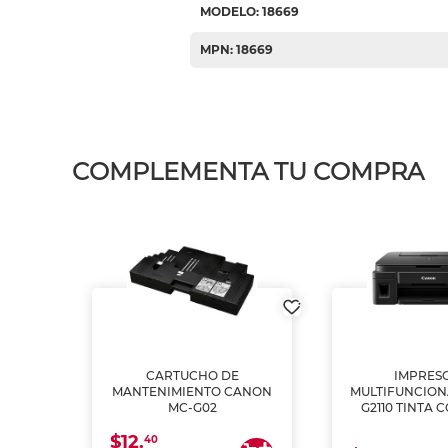
MODELO: 18669
MPN: 18669
COMPLEMENTA TU COMPRA
L1250
CARTUCHO DE
IMPRES
A
MANTENIMIENTO CANON
MULTIFUNCIO
MC-G02
G2110 TINTA 
$12.
40