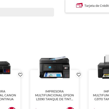
Tarjeta de Crédi
ORA
IMPRESORA
IM
NAL CANON
MULTIFUNCIONAL EPSON
MULTIFUN
CONTINUA
L5590 TANQUE DE TINTA
G3170 TA
(IMPRIME, COPIA Y
(IMPRI
ESCANEA)
ES