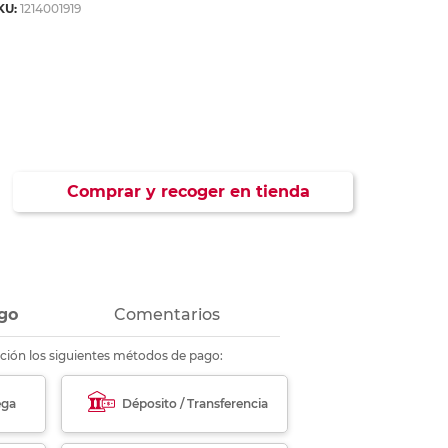
KU:
1214001919
ás
ás
ás
ás
Comprar y recoger en tienda
go
Comentarios
ción los siguientes métodos de pago:
ega
Déposito / Transferencia