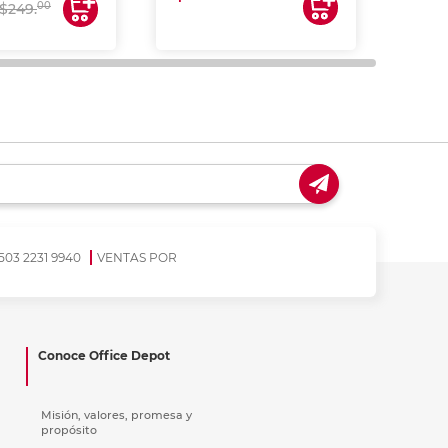
$17
00
$249.
503 2231 9940
VENTAS POR
Conoce Office Depot
Misión, valores, promesa y
propósito