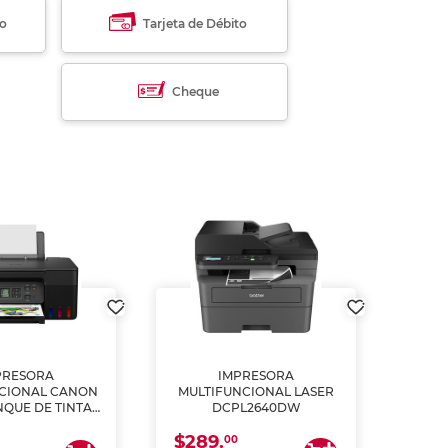
to
Tarjeta de Débito
Cheque
PRESORA
IMPRESORA
MULT
CIONAL CANON
MULTIFUNCIONAL LASER
NQUE DE TINTA
DCPL2640DW
ME, COPIA Y
$289.
CANEA)
00