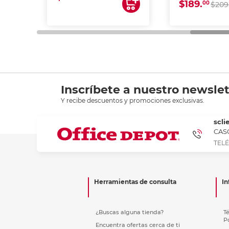
$189.
00
$209
Inscríbete a nuestro newslet
Y recibe descuentos y promociones exclusivas.
scli
CASC
TELÉ
Herramientas de consulta
In
¿Buscas alguna tienda?
T
P
Encuentra ofertas cerca de ti