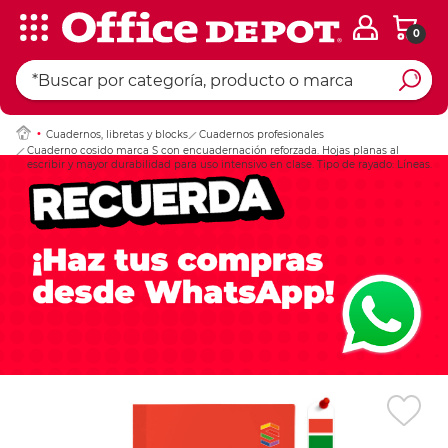
0
Ingresar Codigo Pos
Cuadernos, libretas y blocks
Cuadernos profesionales
Cuaderno cosido marca S con encuadernación reforzada. Hojas planas al
escribir y mayor durabilidad para uso intensivo en clase. Tipo de rayado: Líneas.