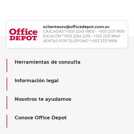
sclientessv@officedepot.com.sv
CASCADAS *+503 2243 0800 - +503 2231 9930
ESCALÓN *+503 2264 5219 - +503 2231 9940
VENTAS POR TELÉFONO *+503 2231 9939
Herramientas de consulta
Información legal
Nosotros te ayudamos
Conoce Office Depot