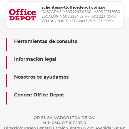
sclientessv@officedepot.com.sv
CASCADAS *+503 2243 0800 - +503 2231 9930
ESCALÓN *+503 2264 5219 - +503 2231 9940
VENTAS POR TELÉFONO *+503 2231 9939
Herramientas de consulta
Información legal
Nosotros te ayudamos
Conoce Office Depot
OD EL SALVADOR LTDA DE C.V.
NIT: 0614-071107-103-0
Dirección: Paseo General Escalón, entre 83 y 85 Avenida Sur No