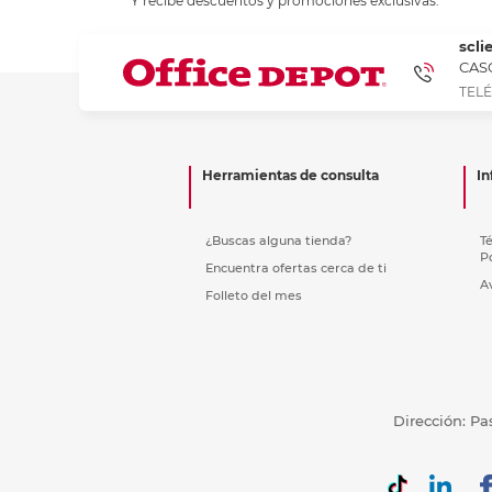
Y recibe descuentos y promociones exclusivas.
Refuerzos 
scli
CASC
TELÉ
Herramientas de consulta
In
¿Buscas alguna tienda?
T
P
Encuentra ofertas cerca de ti
A
Folleto del mes
Dirección: Pa