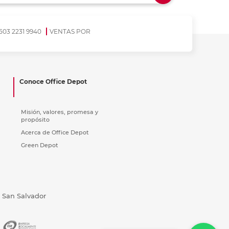
ás
ás
ás
ás
503 2231 9940
VENTAS POR
Conoce Office Depot
Misión, valores, promesa y
propósito
Acerca de Office Depot
Green Depot
, San Salvador