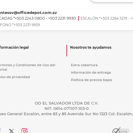
Ver más
Ver más
Ver más
Ver m
Ver m
Ver m
Ver m
para carpeta
Ver más
entessv@officedepot.com.sv
ADAS *+503 2243 0800 - +503 2231 9930
ESCALÓN *+503 2264 5219 - +
FONO *+503 2231 9939
formación legal
Nosotros te ayudamos
érminos y Condiciones de Uso del
Extra cobertura
ortal
Información de entrega
viso de privacidad
Política de precios bajos
OD EL SALVADOR LTDA DE C.V.
NIT: 0614-071107-103-0
seo General Escalón, entre 83 y 85 Avenida Sur No 1323 Col. Escalón