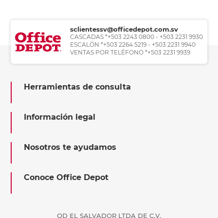
sclientessv@officedepot.com.sv
CASCADAS *+503 2243 0800 - +503 2231 9930
ESCALÓN *+503 2264 5219 - +503 2231 9940
VENTAS POR TELÉFONO *+503 2231 9939
Herramientas de consulta
Información legal
Nosotros te ayudamos
Conoce Office Depot
OD EL SALVADOR LTDA DE C.V.