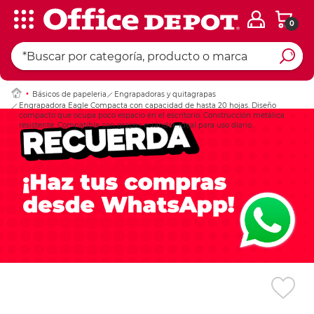
0
Ingresar Codigo Pos
Básicos de papeleria
Engrapadoras y quitagrapas
Engrapadora Eagle Compacta con capacidad de hasta 20 hojas. Diseño
compacto que ocupa poco espacio en el escritorio. Construcción metálica
resistente. Compatible con grapas estándar. Ideal para uso diario.