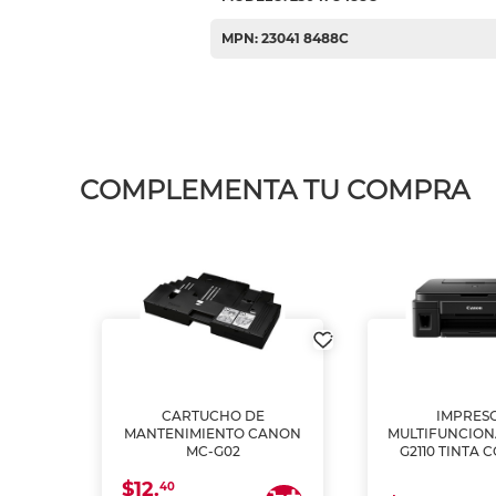
MPN: 23041 8488C
COMPLEMENTA TU COMPRA
L1250
CARTUCHO DE
IMPRES
A
MANTENIMIENTO CANON
MULTIFUNCIO
MC-G02
G2110 TINTA 
$12.
40