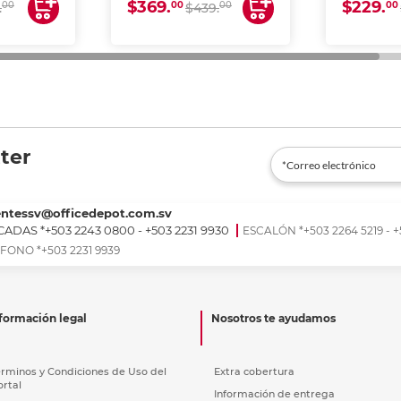
$369.
$229.
00
00
00
00
.
$439.
ter
entessv@officedepot.com.sv
ADAS *+503 2243 0800 - +503 2231 9930
ESCALÓN *+503 2264 5219 - +
FONO *+503 2231 9939
formación legal
Nosotros te ayudamos
érminos y Condiciones de Uso del
Extra cobertura
ortal
Información de entrega