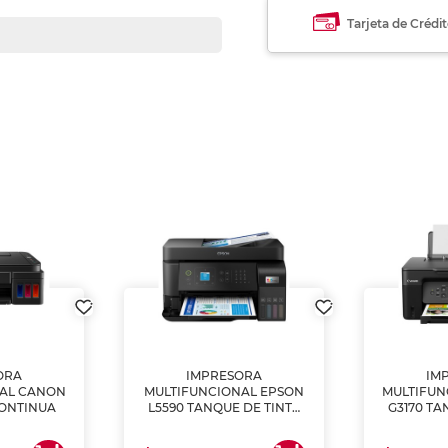
Tarjeta de Crédi
ORA
IMPRESORA
IM
NAL CANON
MULTIFUNCIONAL EPSON
MULTIFUN
CONTINUA
L5590 TANQUE DE TINTA
G3170 TA
(IMPRIME, COPIA Y
(IMPRI
ESCANEA)
ES