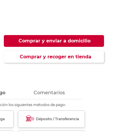
ás
ás
ás
ás
Comprar y enviar a domicilio
Comprar y recoger en tienda
go
Comentarios
ción los siguientes métodos de pago:
ega
Déposito / Transferencia