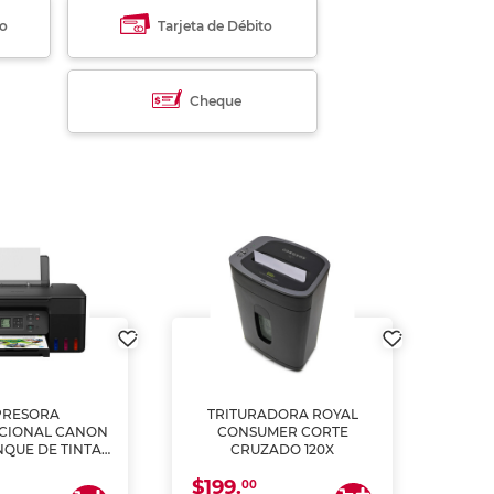
to
Tarjeta de Débito
Cheque
PRESORA
TRITURADORA ROYAL
CIONAL CANON
CONSUMER CORTE
MUL
NQUE DE TINTA
CRUZADO 120X
ME, COPIA Y
$199.
$28
CANEA)
00