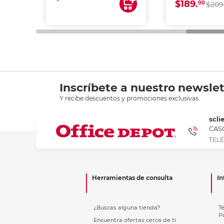
$189.
00
$209
Inscríbete a nuestro newslet
Y recibe descuentos y promociones exclusivas.
scli
CASC
TELÉ
Herramientas de consulta
In
¿Buscas alguna tienda?
T
P
Encuentra ofertas cerca de ti