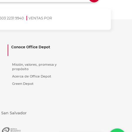
ás
ás
ás
ás
503 2231 9940
VENTAS POR
Conoce Office Depot
Misión, valores, promesa y
propósito
Acerca de Office Depot
Green Depot
, San Salvador