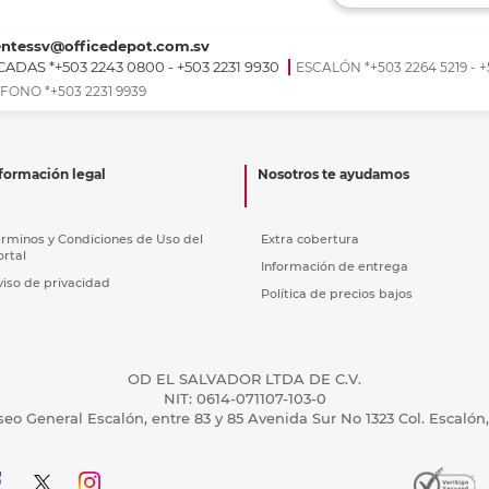
Ver más
Ver más
Ver más
Ver m
Ver m
Ver m
Ver m
para carpeta
Ver más
entessv@officedepot.com.sv
ADAS *+503 2243 0800 - +503 2231 9930
ESCALÓN *+503 2264 5219 - +
FONO *+503 2231 9939
formación legal
Nosotros te ayudamos
érminos y Condiciones de Uso del
Extra cobertura
ortal
Información de entrega
viso de privacidad
Política de precios bajos
OD EL SALVADOR LTDA DE C.V.
NIT: 0614-071107-103-0
seo General Escalón, entre 83 y 85 Avenida Sur No 1323 Col. Escalón