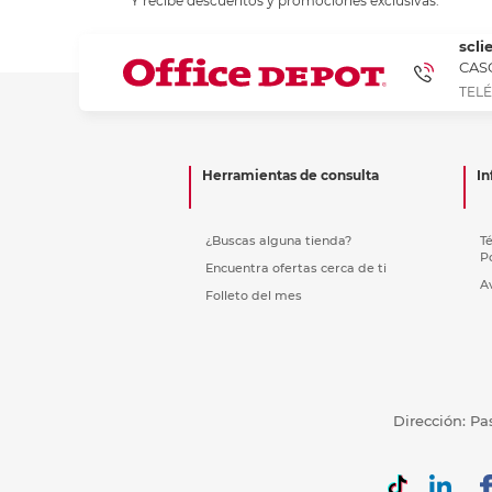
Y recibe descuentos y promociones exclusivas.
Refuerzos 
scli
CASC
TELÉ
Herramientas de consulta
In
¿Buscas alguna tienda?
T
P
Encuentra ofertas cerca de ti
A
Folleto del mes
Dirección: Pa