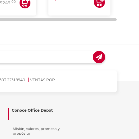
$17
00
$249.
503 2231 9940
VENTAS POR
Conoce Office Depot
Misión, valores, promesa y
propósito