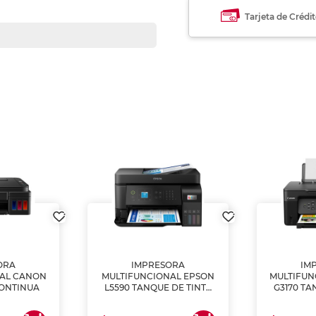
Tarjeta de Crédi
ORA
IMPRESORA
IM
NAL CANON
MULTIFUNCIONAL EPSON
MULTIFUN
CONTINUA
L5590 TANQUE DE TINTA
G3170 TA
(IMPRIME, COPIA Y
(IMPRI
ESCANEA)
ES