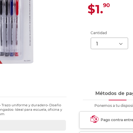
Ver más
Ver más
Ver más
Ver m
Ver m
Ver m
Ver m
para carpeta
$1.
90
Ver más
Cantidad
Métodos de pa
a• Trazo uniforme y duradero• Diseño
Ponemos a tu disposi
gados• Ideal para escuela, oficina y
6mm
Pago contra entr