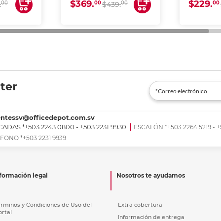
$369.
$229.
00
00
00
00
.
$439.
ter
entessv@officedepot.com.sv
ADAS *+503 2243 0800 - +503 2231 9930
ESCALÓN *+503 2264 5219 - +
FONO *+503 2231 9939
formación legal
Nosotros te ayudamos
érminos y Condiciones de Uso del
Extra cobertura
ortal
Información de entrega