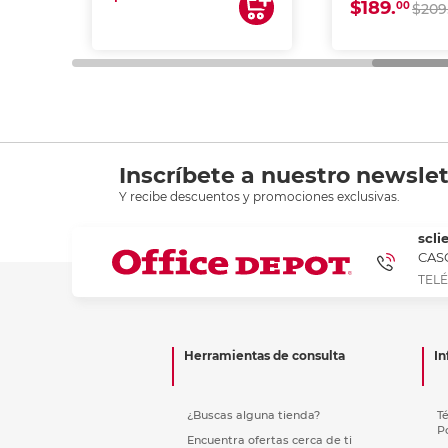
$189.
00
$209
Inscríbete a nuestro newslet
Y recibe descuentos y promociones exclusivas.
scli
CASC
TELÉ
Herramientas de consulta
In
¿Buscas alguna tienda?
T
P
Encuentra ofertas cerca de ti