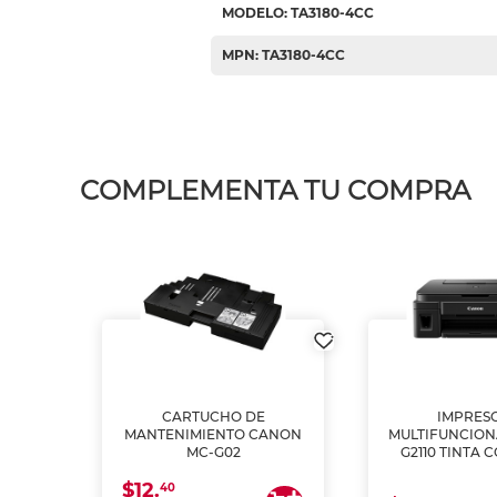
MODELO: TA3180-4CC
MPN: TA3180-4CC
COMPLEMENTA TU COMPRA
L1250
CARTUCHO DE
IMPRES
A
MANTENIMIENTO CANON
MULTIFUNCIO
MC-G02
G2110 TINTA 
$12.
40