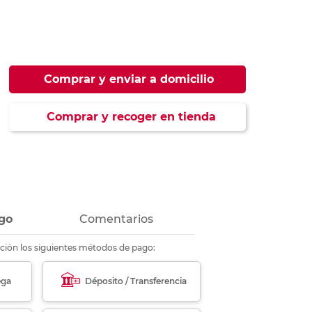
ás
ás
ás
ás
Comprar y enviar a domicilio
Comprar y recoger en tienda
go
Comentarios
ción los siguientes métodos de pago:
ega
Déposito / Transferencia