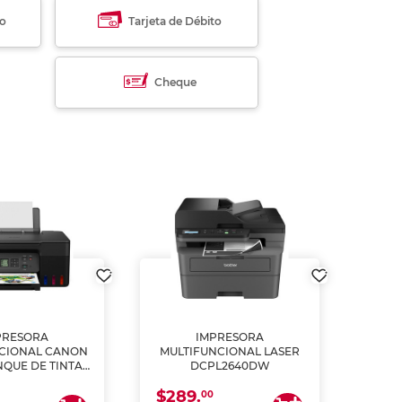
to
Tarjeta de Débito
Cheque
PRESORA
IMPRESORA
MULT
CIONAL CANON
MULTIFUNCIONAL LASER
NQUE DE TINTA
DCPL2640DW
ME, COPIA Y
$289.
CANEA)
00