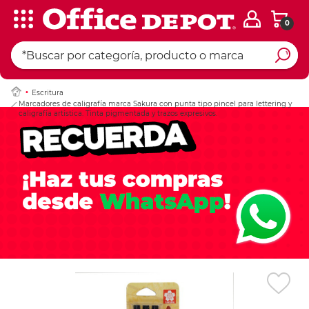
0
Ingresar Codigo Pos
Escritura
Marcadores de caligrafía marca Sakura con punta tipo pincel para lettering y
caligrafía artística. Tinta pigmentada y trazos expresivos.