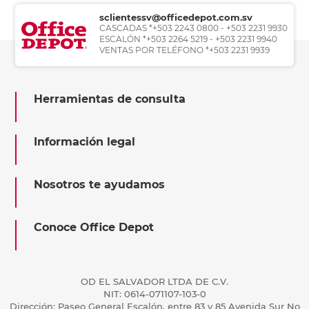
sclientessv@officedepot.com.sv
CASCADAS *+503 2243 0800 - +503 2231 9930
ESCALÓN *+503 2264 5219 - +503 2231 9940
VENTAS POR TELÉFONO *+503 2231 9939
Herramientas de consulta
Información legal
Nosotros te ayudamos
Conoce Office Depot
OD EL SALVADOR LTDA DE C.V.
NIT: 0614-071107-103-0
Dirección: Paseo General Escalón, entre 83 y 85 Avenida Sur No